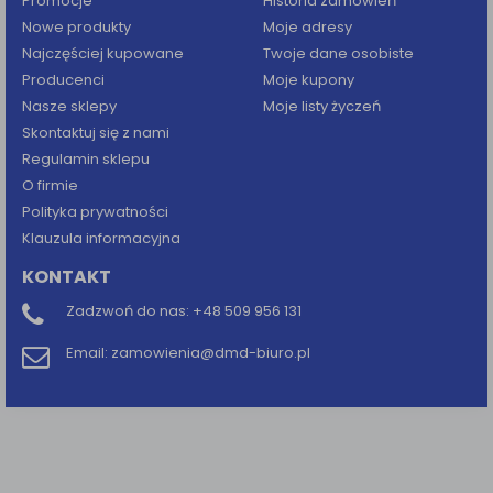
Promocje
Historia zamówień
Nowe produkty
Moje adresy
Najczęściej kupowane
Twoje dane osobiste
Producenci
Moje kupony
Nasze sklepy
Moje listy życzeń
Skontaktuj się z nami
Regulamin sklepu
O firmie
Polityka prywatności
Klauzula informacyjna
KONTAKT
Zadzwoń do nas:
+48 509 956 131
Email:
zamowienia@dmd-biuro.pl