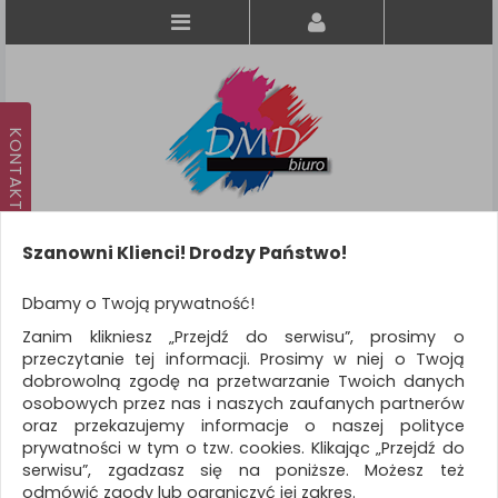
Szanowni Klienci! Drodzy Państwo!
Koszyk
produkt
(0)
Dbamy o Twoją prywatność!
Zanim klikniesz „Przejdź do serwisu”, prosimy o
KATEGORIE
przeczytanie tej informacji. Prosimy w niej o Twoją
dobrowolną zgodę na przetwarzanie Twoich danych
osobowych przez nas i naszych zaufanych partnerów
WSZYSTKIE KATEGORIE
oraz przekazujemy informacje o naszej polityce
prywatności w tym o tzw. cookies. Klikając „Przejdź do
FILTRY
Więcej
serwisu”, zgadzasz się na poniższe. Możesz też
odmówić zgody lub ograniczyć jej zakres.