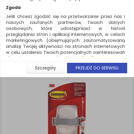
REKLAMA
Zgoda
AKTUALNOŚCI
Jeśli chcesz zgodzić się na przetwarzanie przez nas i
naszych zaufanych partnerów, Twoich danych
osobowych, które udostępniasz w historii
Prezentacja
Haczyki
przeglądania stron i aplikacji internetowych, w celach
marketingowych (obejmujących zautomatyzowaną
ZNALEZIONYCH PRODUKTÓW: 3
Porównaj (
0
)
analizę Twojej aktywności na stronach internetowych
w celu ustalenia Twoich potencjalnych zainteresowań
Standardowe
Sortuj po
dla dostosowania reklamy i oferty), w tym na
Siatka
Lista
umieszczanie tzw. cookies na Twoich urządzeniach i
Szczegóły
PRZEJDŹ DO SERWISU
ich odczytywanie, kliknij przycisk „Przejdź do serwisu”.
Jeśli nie chcesz wyrazić zgody lub ograniczyć jej
zakres, kliknij „Szczegóły”, gdzie znajdziesz wszelkie
informacje o tym jak to zrobić . Te same informacje
znajdziesz także na podstronie z naszą polityką
prywatności obowiązującą od 25 maja 2018.
W przypadku użytkowników zalogowanych, aby
umożliwić prawidłową realizację Umowy z Państwem i
związane z tym prawidłowe działanie naszej strony
www, a w szczególności np. wysłanie potwierdzenia