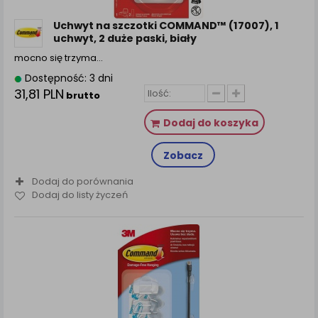
zamówienia na Państwa email lub wyświetlenie
Państwu prawidłowych informacji o promocjach czy
Uchwyt na szczotki COMMAND™ (17007), 1
cenach indywidualnych, ważna jest Państwa
uchwyt, 2 duże paski, biały
wcześniejsza zgoda której udzieliliście podczas
mocno się trzyma…
zakładania konta.
Dostępność: 3 dni
Każda Państwa zgoda jest dobrowolna i można ją w
31,81 PLN
brutto
dowolnym momencie wycofać.
Polityka prywatności (rozwiń)
Dodaj do koszyka
Klauzula Informacyjna (rozwiń)
Zobacz
Lista Zaufanych Partnerów (rozwiń)
Dodaj do porównania
Dodaj do listy życzeń