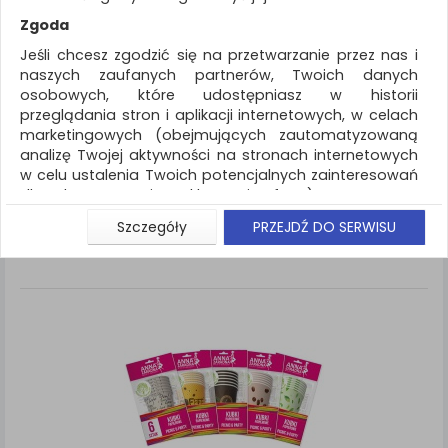
REKLAMA
Zgoda
AKTUALNOŚCI
Jeśli chcesz zgodzić się na przetwarzanie przez nas i
naszych zaufanych partnerów, Twoich danych
osobowych, które udostępniasz w historii
Artykuły higieniczne i dozowniki
Naczynia i
przeglądania stron i aplikacji internetowych, w celach
serwetki
marketingowych (obejmujących zautomatyzowaną
analizę Twojej aktywności na stronach internetowych
ZNALEZIONYCH PRODUKTÓW: 2
Porównaj (
0
)
w celu ustalenia Twoich potencjalnych zainteresowań
dla dostosowania reklamy i oferty), w tym na
umieszczanie tzw. cookies na Twoich urządzeniach i
Standardowe
Sortuj po
Szczegóły
PRZEJDŹ DO SERWISU
Siatka
Lista
ich odczytywanie, kliknij przycisk „Przejdź do serwisu”.
Jeśli nie chcesz wyrazić zgody lub ograniczyć jej
zakres, kliknij „Szczegóły”, gdzie znajdziesz wszelkie
informacje o tym jak to zrobić . Te same informacje
znajdziesz także na podstronie z naszą polityką
prywatności obowiązującą od 25 maja 2018.
W przypadku użytkowników zalogowanych, aby
umożliwić prawidłową realizację Umowy z Państwem i
związane z tym prawidłowe działanie naszej strony
www, a w szczególności np. wysłanie potwierdzenia