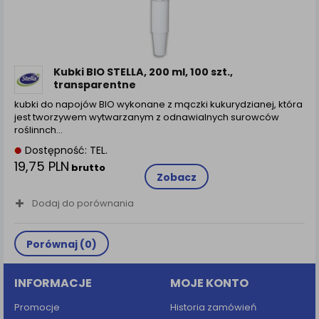
Kubki BIO STELLA, 200 ml, 100 szt.,
transparentne
kubki do napojów BIO wykonane z mączki kukurydzianej, która
jest tworzywem wytwarzanym z odnawialnych surowców
roślinnch…
Dostępność: TEL.
19,75 PLN
brutto
Zobacz
Dodaj do porównania
Porównaj (
0
)
INFORMACJE
MOJE KONTO
Promocje
Historia zamówień