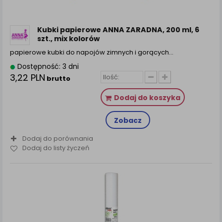
zamówienia na Państwa email lub wyświetlenie
Państwu prawidłowych informacji o promocjach czy
cenach indywidualnych, ważna jest Państwa
Kubki papierowe ANNA ZARADNA, 200 ml, 6
wcześniejsza zgoda której udzieliliście podczas
szt., mix kolorów
zakładania konta.
papierowe kubki do napojów zimnych i gorących…
Każda Państwa zgoda jest dobrowolna i można ją w
Dostępność: 3 dni
dowolnym momencie wycofać.
3,22 PLN
brutto
Polityka prywatności (rozwiń)
Klauzula Informacyjna (rozwiń)
Dodaj do koszyka
Lista Zaufanych Partnerów (rozwiń)
Zobacz
Dodaj do porównania
Dodaj do listy życzeń