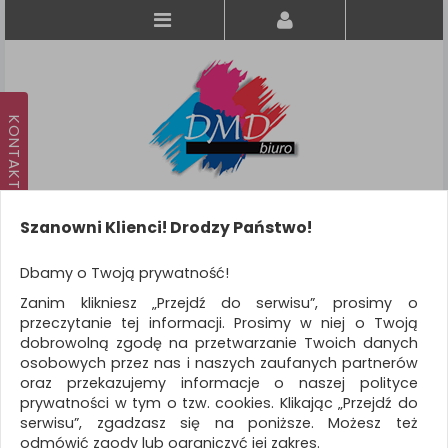
Szanowni Klienci! Drodzy Państwo!
Koszyk
produkt
(0)
Dbamy o Twoją prywatność!
Zanim klikniesz „Przejdź do serwisu”, prosimy o
KATEGORIE
przeczytanie tej informacji. Prosimy w niej o Twoją
dobrowolną zgodę na przetwarzanie Twoich danych
osobowych przez nas i naszych zaufanych partnerów
WSZYSTKIE KATEGORIE
oraz przekazujemy informacje o naszej polityce
prywatności w tym o tzw. cookies. Klikając „Przejdź do
FILTRY
Więcej
serwisu”, zgadzasz się na poniższe. Możesz też
odmówić zgody lub ograniczyć jej zakres.