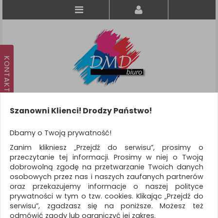
Szanowni Klienci! Drodzy Państwo!
Koszyk
produkt
(0)
Dbamy o Twoją prywatność!
Zanim klikniesz „Przejdź do serwisu”, prosimy o
KATEGORIE
przeczytanie tej informacji. Prosimy w niej o Twoją
dobrowolną zgodę na przetwarzanie Twoich danych
osobowych przez nas i naszych zaufanych partnerów
WSZYSTKIE KATEGORIE
oraz przekazujemy informacje o naszej polityce
prywatności w tym o tzw. cookies. Klikając „Przejdź do
FILTRY
Więcej
serwisu”, zgadzasz się na poniższe. Możesz też
odmówić zgody lub ograniczyć jej zakres.