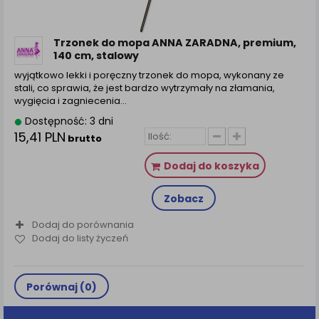
zamówienia na Państwa email lub wyświetlenie
Państwu prawidłowych informacji o promocjach czy
cenach indywidualnych, ważna jest Państwa
Trzonek do mopa ANNA ZARADNA, premium,
wcześniejsza zgoda której udzieliliście podczas
140 cm, stalowy
zakładania konta.
wyjątkowo lekki i poręczny trzonek do mopa, wykonany ze
Każda Państwa zgoda jest dobrowolna i można ją w
stali, co sprawia, że jest bardzo wytrzymały na złamania,
dowolnym momencie wycofać.
wygięcia i zagniecenia…
Polityka prywatności (rozwiń)
Dostępność: 3 dni
15,41 PLN
Klauzula Informacyjna (rozwiń)
brutto
Lista Zaufanych Partnerów (rozwiń)
Dodaj do koszyka
Zobacz
Dodaj do porównania
Dodaj do listy życzeń
Porównaj (
0
)