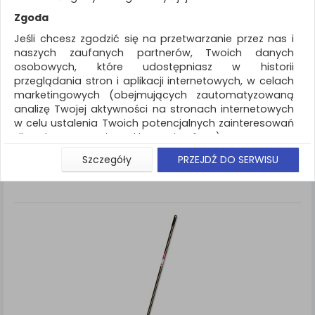
REKLAMA
Zgoda
AKTUALNOŚCI
Jeśli chcesz zgodzić się na przetwarzanie przez nas i
naszych zaufanych partnerów, Twoich danych
osobowych, które udostępniasz w historii
Artykuły higieniczne i dozowniki
Akcesoria do
przeglądania stron i aplikacji internetowych, w celach
sprzątania
marketingowych (obejmujących zautomatyzowaną
analizę Twojej aktywności na stronach internetowych
ZNALEZIONYCH PRODUKTÓW: 1
Porównaj (
0
)
w celu ustalenia Twoich potencjalnych zainteresowań
dla dostosowania reklamy i oferty), w tym na
umieszczanie tzw. cookies na Twoich urządzeniach i
Standardowe
Sortuj po
Szczegóły
PRZEJDŹ DO SERWISU
Siatka
Lista
ich odczytywanie, kliknij przycisk „Przejdź do serwisu”.
Jeśli nie chcesz wyrazić zgody lub ograniczyć jej
zakres, kliknij „Szczegóły”, gdzie znajdziesz wszelkie
informacje o tym jak to zrobić . Te same informacje
znajdziesz także na podstronie z naszą polityką
prywatności obowiązującą od 25 maja 2018.
W przypadku użytkowników zalogowanych, aby
umożliwić prawidłową realizację Umowy z Państwem i
związane z tym prawidłowe działanie naszej strony
www, a w szczególności np. wysłanie potwierdzenia