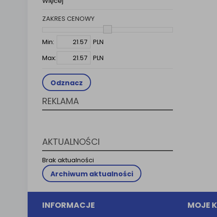
Więcej
Klauzula 
ZAKRES CENOWY
Lista Za
Min:
PLN
Max:
PLN
Odznacz
REKLAMA
AKTUALNOŚCI
Brak aktualności
Archiwum aktualności
INFORMACJE
MOJE 