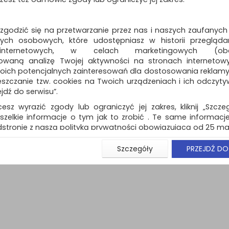
Dostępność: 3 dni
 zgodzić się na przetwarzanie przez nas i naszych zaufanych
ch osobowych, które udostępniasz w historii przeglądan
 internetowych, w celach marketingowych (obe
owaną analizę Twojej aktywności na stronach internetow
oich potencjalnych zainteresowań dla dostosowania reklamy i
naj (
0
)
zczanie tzw. cookies na Twoich urządzeniach i ich odczytywan
ejdź do serwisu”.
cesz wyrazić zgody lub ograniczyć jej zakres, kliknij „Szcze
szelkie informacje o tym jak to zrobić . Te same informacje
stronie z naszą polityką prywatności obowiązującą od 25 maj
u użytkowników zalogowanych, aby umożliwić prawidłową 
Szczegóły
PRZEJDŹ DO
stwem i związane z tym prawidłowe działanie naszej stro
ści np. wysłanie potwierdzenia zamówienia na Państwa
ie Państwu prawidłowych informacji o promocjach c
ch, ważna jest Państwa wcześniejsza zgoda której udzieliliś
onta.
wa zgoda jest dobrowolna i można ją w dowolnym momenci
prywatności (rozwiń)