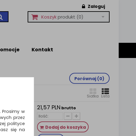
Zaloguj
Koszyk
produkt
(0)
romocje
Kontakt
Porównaj (
0
)
Siatka
Lista
21,57 PLN
PRITT
brutto
i. Prosimy w
, 6,0mm
wych przez
ieszka
ej polityce
mi -
Dodaj do koszyka
zasz się na