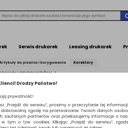
rek
Serwis drukarek
Leasing drukarek
P
Artykuły do pisania i korygowania
Korektory
ZIONYCH PRODUKTÓW: 1
lienci! Drodzy Państwo!
Standardowe
o
oją prywatność!
Korektor w taśmie 
esz „Przejdź do serwisu”, prosimy o przeczytanie tej informacj
REFILL FLEX, myszka
ą dobrowolną zgodę na przetwarzanie Twoich danych osobo
x 12m, pudełko, zaw
ch zaufanych partnerów oraz przekazujemy informacje o nasz
korektory z wymiennymi kaseta
 w tym o tzw. cookies. Klikając „Przejdź do serwisu”, zgad
ekonomiczne i ergonomiczne!...
żesz też odmówić zgody lub ograniczyć jej zakres.