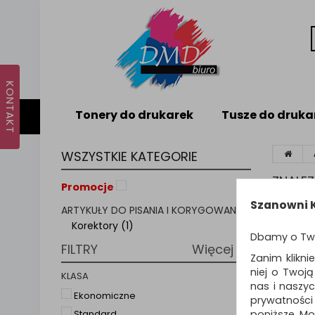
Tonery do drukarek
Tusze do druka
WSZYSTKIE KATEGORIE
ZNALE
Promocje
Szanowni K
ARTYKUŁY DO PISANIA I KORYGOWANIA
Sortuj p
Korektory (1)
Dbamy o Tw
FILTRY
Więcej
Zanim klikni
niej o Twoj
KLASA
nas i naszy
Ekonomiczne
prywatności
poniższe. Mo
Standard