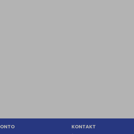
Informacyjna (rozwiń)
ufanych Partnerów (rozwiń)
KONTO
KONTAKT