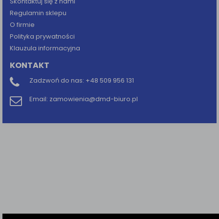
Skontaktuj się z nami
Regulamin sklepu
O firmie
Polityka prywatności
Klauzula informacyjna
KONTAKT
Zadzwoń do nas:
+48 509 956 131
Email:
zamowienia@dmd-biuro.pl