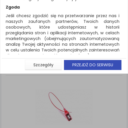
REKLAMA
Zgoda
AKTUALNOŚCI
Jeśli chcesz zgodzić się na przetwarzanie przez nas i
naszych zaufanych partnerów, Twoich danych
osobowych, które udostępniasz w historii
Archiwizacja dokumentów
Plomby
przeglądania stron i aplikacji internetowych, w celach
marketingowych (obejmujących zautomatyzowaną
ZNALEZIONYCH PRODUKTÓW: 1
Porównaj (
0
)
analizę Twojej aktywności na stronach internetowych
w celu ustalenia Twoich potencjalnych zainteresowań
Standardowe
Sortuj po
dla dostosowania reklamy i oferty), w tym na
Siatka
Lista
umieszczanie tzw. cookies na Twoich urządzeniach i
Szczegóły
PRZEJDŹ DO SERWISU
ich odczytywanie, kliknij przycisk „Przejdź do serwisu”.
Jeśli nie chcesz wyrazić zgody lub ograniczyć jej
zakres, kliknij „Szczegóły”, gdzie znajdziesz wszelkie
informacje o tym jak to zrobić . Te same informacje
znajdziesz także na podstronie z naszą polityką
prywatności obowiązującą od 25 maja 2018.
W przypadku użytkowników zalogowanych, aby
umożliwić prawidłową realizację Umowy z Państwem i
związane z tym prawidłowe działanie naszej strony
www, a w szczególności np. wysłanie potwierdzenia