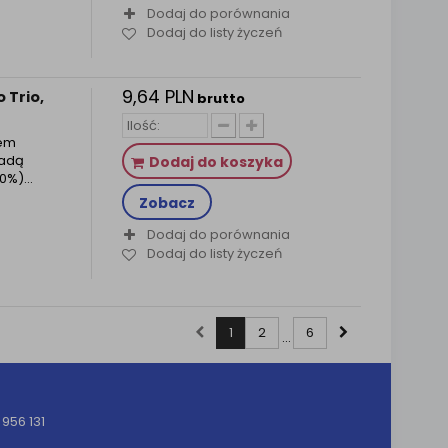
Dodaj do porównania
Dodaj do listy życzeń
9,64 PLN
 Trio,
brutto
iem
ladą
Dodaj do koszyka
30%)…
Zobacz
Dodaj do porównania
Dodaj do listy życzeń
1
2
6
...
956 131