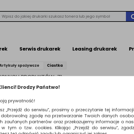
rek
Serwis drukarek
Leasing drukarek
P
Artykuły spożywcze
Ciastka
ZIONYCH PRODUKTÓW: 71
lienci! Drodzy Państwo!
produktów
Pokaż
Standardowe
12
o
oją prywatność!
Ciastka BELVITA Ch
esz „Przejdź do serwisu”, prosimy o przeczytanie tej informacj
g
ą dobrowolną zgodę na przetwarzanie Twoich danych osobo
Ciastka zbożowe o smaku kak
ch zaufanych partnerów oraz przekazujemy informacje o nasz
kawałkami czekolady…
 w tym o tzw. cookies. Klikając „Przejdź do serwisu”, zgad
Dostępność: 3 dni
żesz też odmówić zgody lub ograniczyć jej zakres.