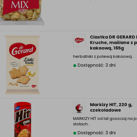
Informacyjna (rozwiń)
ufanych Partnerów (rozwiń)
Ciastka DR GERARD L
Kruche, maślane z 
kakaową, 165g
herbatniki z polewą kakaową…
Dostępność: 3 dni
Markizy HIT, 220 g,
czekoladowe
MARKIZY HIT od lat goszczą na p
stołach…
Dostępność: 3 dni