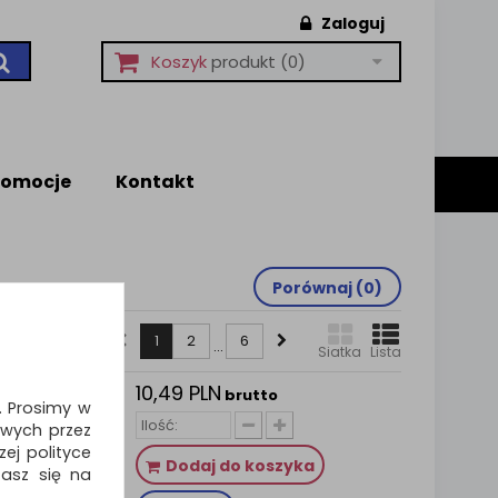
Zaloguj
Koszyk
produkt
(0)
romocje
Kontakt
Porównaj (
0
)
1
2
6
...
Siatka
Lista
10,49 PLN
oco, 300
brutto
i. Prosimy w
wych przez
aowym z
ej polityce
Dodaj do koszyka
zasz się na