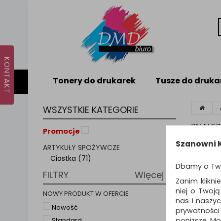
Tonery do drukarek
Tusze do druka
WSZYSTKIE KATEGORIE
ZNALE
Promocje
Szanowni K
ARTYKUŁY SPOŻYWCZE
Sortuj p
Ciastka (71)
Dbamy o Tw
FILTRY
Więcej
Zanim klikni
niej o Twoj
NOWY PRODUKT W OFERCIE
nas i naszy
Nowość
prywatności
poniższe. Mo
Standard