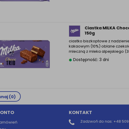
Ciastka MILKA Choco
150g
ciastko biszkoptowe z nadzien
kakaowym (10%) oblane czeko
mleczną z mleka alpejskiego (
Dostępność: 3 dni
naj (
0
)
KONTO
KONTAKT
Zadzwoń do nas:
+48 509 
 zamówień