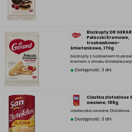
Biszkopty DR GERA
Pałeczki Kremowe,
truskawkowo-
śmietankowe, 170g
biszkopty z nadzieniem truska
kremem o smaku śmietankow
Dostępność: 3 dni
Ciastka złotokłose 
owsiane, 188g
ciasteczka owsiane Złotokłose
Dostępność: 3 dni