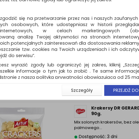
 zgodzić się na przetwarzanie przez nas i naszych zaufanych
ch osobowych, które udostępniasz w historii przeglądan
 internetowych, w celach marketingowych (obe
owaną analizę Twojej aktywności na stronach internetow
Ciastka BELVITA
oich potencjalnych zainteresowań dla dostosowania reklamy i
Honey&Nuts, 300 g
zczanie tzw. cookies na Twoich urządzeniach i ich odczytywan
CIASTKA ZBOŻOWE Z MIODEM, O
ejdź do serwisu”.
LASKOWYMI I KAWAŁKAMI CZEKO
cesz wyrazić zgody lub ograniczyć jej zakres, kliknij „Szcze
Dostępność: 3 dni
szelkie informacje o tym jak to zrobić . Te same informacje
stronie z naszą polityką prywatności obowiązującą od 25 maj
u użytkowników zalogowanych, aby umożliwić prawidłową 
Szczegóły
PRZEJDŹ DO
stwem i związane z tym prawidłowe działanie naszej stro
ści np. wysłanie potwierdzenia zamówienia na Państwa
ie Państwu prawidłowych informacji o promocjach c
Krakersy DR GERARD
ch, ważna jest Państwa wcześniejsza zgoda której udzieliliś
90g.
onta.
Mix solonych krakersów, bez ole
wa zgoda jest dobrowolna i można ją w dowolnym momenci
palmowego…
prywatności (rozwiń)
Dostępność: 3 dni