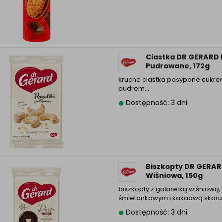
Ciastka DR GERARD 
Pudrowane, 172g
kruche ciastka posypane cukr
pudrem…
Dostępność: 3 dni
Biszkopty DR GERAR
Wiśniowa, 150g
biszkopty z galaretką wiśniow
śmietankowym i kakaową skor
Dostępność: 3 dni