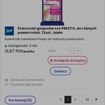
Ściereczki gospodarcze PRESTO, do różnych
powierzchni, 72szt., białe
ściereczki nawilżane Presto do różnych powierzchni…
Dostępność: 3 dni
13,87 PLN
brutto
Dodaj do koszyka
Zobacz
Dodaj do porównania
Dodaj do listy życzeń
1
2
20
Porównaj (
0
)
...