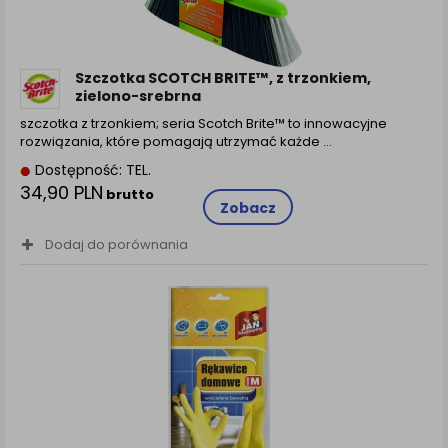
zamówienia na Państwa email lub wyświetlenie
Państwu prawidłowych informacji o promocjach czy
cenach indywidualnych, ważna jest Państwa
wcześniejsza zgoda której udzieliliście podczas
Szczotka SCOTCH BRITE™, z trzonkiem,
zakładania konta.
zielono-srebrna
Każda Państwa zgoda jest dobrowolna i można ją w
szczotka z trzonkiem; seria Scotch Brite™ to innowacyjne
dowolnym momencie wycofać.
rozwiązania, które pomagają utrzymać każde ...
Polityka prywatności (rozwiń)
Dostępność: TEL.
34,90 PLN
Klauzula Informacyjna (rozwiń)
brutto
Zobacz
Lista Zaufanych Partnerów (rozwiń)
Dodaj do porównania