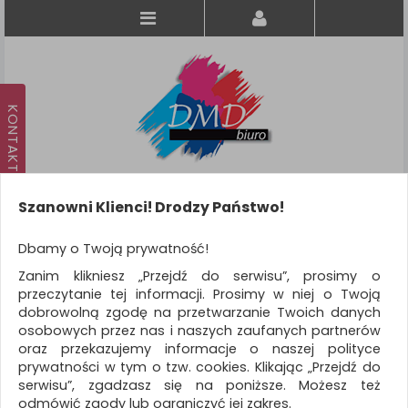
Szanowni Klienci! Drodzy Państwo!
Koszyk
produkt
(0)
Dbamy o Twoją prywatność!
Zanim klikniesz „Przejdź do serwisu”, prosimy o
KATEGORIE
przeczytanie tej informacji. Prosimy w niej o Twoją
dobrowolną zgodę na przetwarzanie Twoich danych
osobowych przez nas i naszych zaufanych partnerów
WSZYSTKIE KATEGORIE
oraz przekazujemy informacje o naszej polityce
prywatności w tym o tzw. cookies. Klikając „Przejdź do
FILTRY
Więcej
serwisu”, zgadzasz się na poniższe. Możesz też
odmówić zgody lub ograniczyć jej zakres.