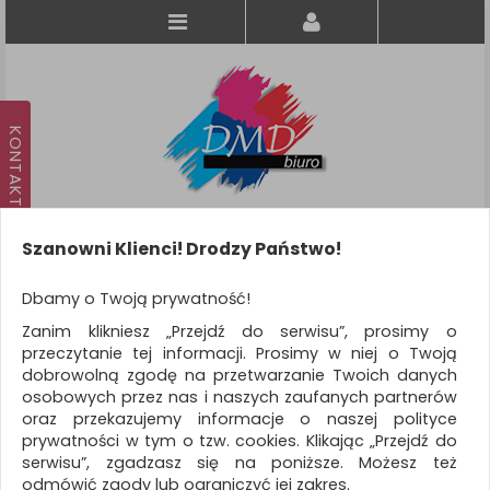
Szanowni Klienci! Drodzy Państwo!
Koszyk
produkt
(0)
Dbamy o Twoją prywatność!
Zanim klikniesz „Przejdź do serwisu”, prosimy o
KATEGORIE
przeczytanie tej informacji. Prosimy w niej o Twoją
dobrowolną zgodę na przetwarzanie Twoich danych
osobowych przez nas i naszych zaufanych partnerów
WSZYSTKIE KATEGORIE
oraz przekazujemy informacje o naszej polityce
prywatności w tym o tzw. cookies. Klikając „Przejdź do
FILTRY
Więcej
serwisu”, zgadzasz się na poniższe. Możesz też
odmówić zgody lub ograniczyć jej zakres.