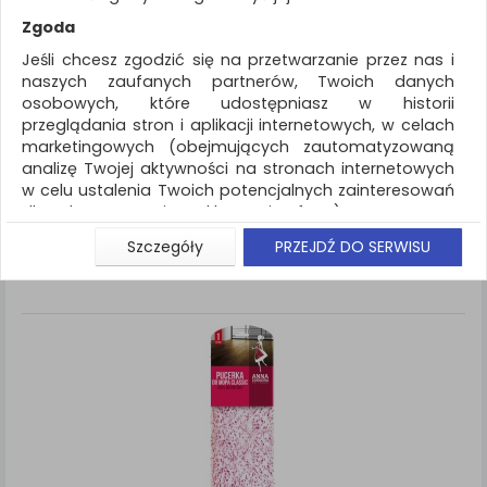
REKLAMA
Zgoda
AKTUALNOŚCI
Jeśli chcesz zgodzić się na przetwarzanie przez nas i
naszych zaufanych partnerów, Twoich danych
osobowych, które udostępniasz w historii
Artykuły higieniczne i dozowniki
Akcesoria do
przeglądania stron i aplikacji internetowych, w celach
sprzątania
marketingowych (obejmujących zautomatyzowaną
analizę Twojej aktywności na stronach internetowych
ZNALEZIONYCH PRODUKTÓW: 2
Porównaj (
0
)
w celu ustalenia Twoich potencjalnych zainteresowań
dla dostosowania reklamy i oferty), w tym na
umieszczanie tzw. cookies na Twoich urządzeniach i
Standardowe
Sortuj po
Szczegóły
PRZEJDŹ DO SERWISU
Siatka
Lista
ich odczytywanie, kliknij przycisk „Przejdź do serwisu”.
Jeśli nie chcesz wyrazić zgody lub ograniczyć jej
zakres, kliknij „Szczegóły”, gdzie znajdziesz wszelkie
informacje o tym jak to zrobić . Te same informacje
znajdziesz także na podstronie z naszą polityką
prywatności obowiązującą od 25 maja 2018.
W przypadku użytkowników zalogowanych, aby
umożliwić prawidłową realizację Umowy z Państwem i
związane z tym prawidłowe działanie naszej strony
www, a w szczególności np. wysłanie potwierdzenia