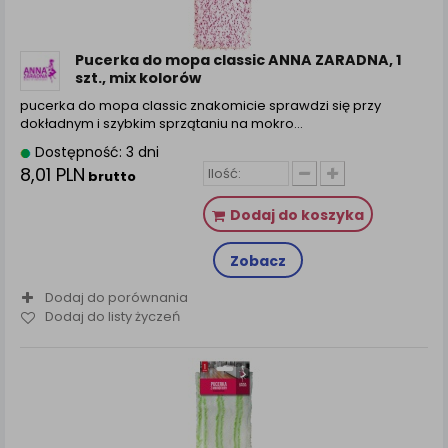
zamówienia na Państwa email lub wyświetlenie
Państwu prawidłowych informacji o promocjach czy
cenach indywidualnych, ważna jest Państwa
Pucerka do mopa classic ANNA ZARADNA, 1
wcześniejsza zgoda której udzieliliście podczas
szt., mix kolorów
zakładania konta.
pucerka do mopa classic znakomicie sprawdzi się przy
Każda Państwa zgoda jest dobrowolna i można ją w
dokładnym i szybkim sprzątaniu na mokro…
dowolnym momencie wycofać.
Dostępność: 3 dni
Polityka prywatności (rozwiń)
8,01 PLN
brutto
Klauzula Informacyjna (rozwiń)
Dodaj do koszyka
Lista Zaufanych Partnerów (rozwiń)
Zobacz
Dodaj do porównania
Dodaj do listy życzeń