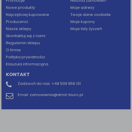
Promocje
Historia zamówień
Nowe produkty
Moje adresy
Najczęściej kupowane
Twoje dane osobiste
Producenci
Moje kupony
Nasze sklepy
Moje listy życzeń
Skontaktuj się z nami
Regulamin sklepu
O firmie
Polityka prywatności
Klauzula informacyjna
KONTAKT
Zadzwoń do nas:
+48 509 956 131
Email:
zamowienia@dmd-biuro.pl