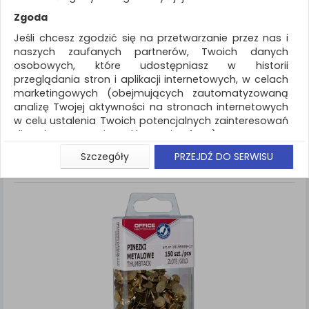
REKLAMA
Zgoda
AKTUALNOŚCI
Jeśli chcesz zgodzić się na przetwarzanie przez nas i
naszych zaufanych partnerów, Twoich danych
osobowych, które udostępniasz w historii
Drobne akcesoria biurowe
Pinezki
przeglądania stron i aplikacji internetowych, w celach
marketingowych (obejmujących zautomatyzowaną
ZNALEZIONYCH PRODUKTÓW: 9
Porównaj (
0
)
analizę Twojej aktywności na stronach internetowych
w celu ustalenia Twoich potencjalnych zainteresowań
Standardowe
Sortuj po
dla dostosowania reklamy i oferty), w tym na
Siatka
Lista
umieszczanie tzw. cookies na Twoich urządzeniach i
Szczegóły
PRZEJDŹ DO SERWISU
ich odczytywanie, kliknij przycisk „Przejdź do serwisu”.
Jeśli nie chcesz wyrazić zgody lub ograniczyć jej
zakres, kliknij „Szczegóły”, gdzie znajdziesz wszelkie
informacje o tym jak to zrobić . Te same informacje
znajdziesz także na podstronie z naszą polityką
prywatności obowiązującą od 25 maja 2018.
W przypadku użytkowników zalogowanych, aby
umożliwić prawidłową realizację Umowy z Państwem i
związane z tym prawidłowe działanie naszej strony
www, a w szczególności np. wysłanie potwierdzenia