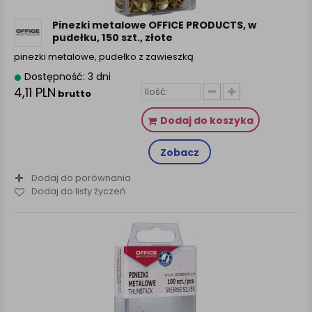
zamówienia na Państwa email lub wyświetlenie
Państwu prawidłowych informacji o promocjach czy
Pinezki metalowe OFFICE PRODUCTS, w
cenach indywidualnych, ważna jest Państwa
pudełku, 150 szt., złote
wcześniejsza zgoda której udzieliliście podczas
pinezki metalowe, pudełko z zawieszką
zakładania konta.
Dostępność: 3 dni
Każda Państwa zgoda jest dobrowolna i można ją w
4,11 PLN
brutto
dowolnym momencie wycofać.
Polityka prywatności (rozwiń)
Dodaj do koszyka
Klauzula Informacyjna (rozwiń)
Zobacz
Lista Zaufanych Partnerów (rozwiń)
Dodaj do porównania
Dodaj do listy życzeń