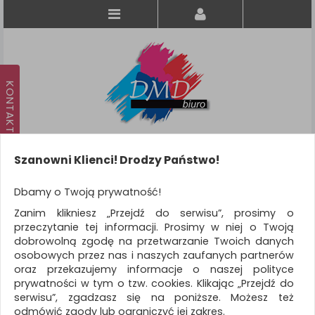
Szanowni Klienci! Drodzy Państwo!
Koszyk
produkt
(0)
Dbamy o Twoją prywatność!
Zanim klikniesz „Przejdź do serwisu”, prosimy o
KATEGORIE
przeczytanie tej informacji. Prosimy w niej o Twoją
dobrowolną zgodę na przetwarzanie Twoich danych
osobowych przez nas i naszych zaufanych partnerów
WSZYSTKIE KATEGORIE
oraz przekazujemy informacje o naszej polityce
prywatności w tym o tzw. cookies. Klikając „Przejdź do
FILTRY
Więcej
serwisu”, zgadzasz się na poniższe. Możesz też
odmówić zgody lub ograniczyć jej zakres.