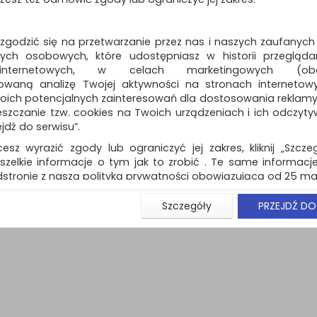
Dostępność: TEL.
 zgodzić się na przetwarzanie przez nas i naszych zaufanych
ch osobowych, które udostępniasz w historii przeglądan
 internetowych, w celach marketingowych (obe
owaną analizę Twojej aktywności na stronach internetow
oich potencjalnych zainteresowań dla dostosowania reklamy i
naj (
0
)
zczanie tzw. cookies na Twoich urządzeniach i ich odczytywan
ejdź do serwisu”.
cesz wyrazić zgody lub ograniczyć jej zakres, kliknij „Szcze
szelkie informacje o tym jak to zrobić . Te same informacje
stronie z naszą polityką prywatności obowiązującą od 25 maj
u użytkowników zalogowanych, aby umożliwić prawidłową 
Szczegóły
PRZEJDŹ DO
stwem i związane z tym prawidłowe działanie naszej stro
ści np. wysłanie potwierdzenia zamówienia na Państwa
ie Państwu prawidłowych informacji o promocjach c
ch, ważna jest Państwa wcześniejsza zgoda której udzieliliś
onta.
wa zgoda jest dobrowolna i można ją w dowolnym momenci
prywatności (rozwiń)