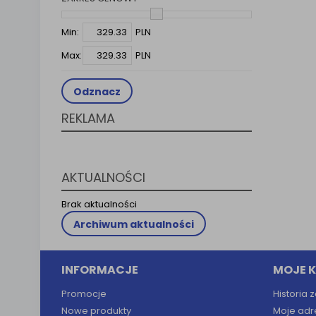
Klauzula 
Lista Za
Min:
PLN
Max:
PLN
Odznacz
REKLAMA
AKTUALNOŚCI
Brak aktualności
Archiwum aktualności
INFORMACJE
MOJE 
Promocje
Historia
Nowe produkty
Moje adr