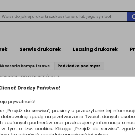
rek
Serwis drukarek
Leasing drukarek
P
Akcesoria komputerowe
Podkładka pod mysz
ZIONYCH PRODUKTÓW: 1
lienci! Drodzy Państwo!
Standardowe
o
oją prywatność!
Poduszka na krzesł
esz „Przejdź do serwisu”, prosimy o przeczytanie tej informacj
KENSINGTON Premi
ą dobrowolną zgodę na przetwarzanie Twoich danych osobo
żelowa, chłodząca, 
ch zaufanych partnerów oraz przekazujemy informacje o nasz
żelowe siedzisko wykonane z t
 w tym o tzw. cookies. Klikając „Przejdź do serwisu”, zgad
właściwościach chłodzących…
żesz też odmówić zgody lub ograniczyć jej zakres.