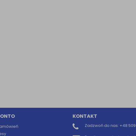
Informacyjna (rozwiń)
ufanych Partnerów (rozwiń)
KONTO
KONTAKT
Zadzwoń do nas:
+48 509 
 zamówień
esy