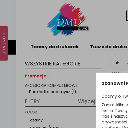
Tonery do drukarek
Tusze do druka
WSZYSTKIE KATEGORIE
ZNALE
Promocje
Szanowni K
AKCESORIA KOMPUTEROWE
Sortuj p
Podkładka pod mysz (1)
Dbamy o Tw
FILTRY
Więcej
Zanim klikni
niej o Twoj
KOLOR
nas i naszy
czarny
prywatności
poniższe. Mo
czerwony/czarny