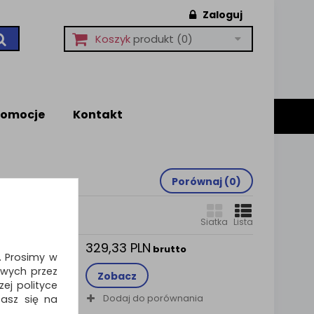
Zaloguj
Koszyk
produkt
(0)
romocje
Kontakt
Porównaj (
0
)
Siatka
Lista
329,33 PLN
o
brutto
i. Prosimy w
um,
wych przez
czarna
Zobacz
ej polityce
worzywa o
Dodaj do porównania
zasz się na