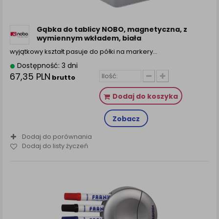
zamówienia na Państwa email lub wyświetlenie
Państwu prawidłowych informacji o promocjach czy
cenach indywidualnych, ważna jest Państwa
Gąbka do tablicy NOBO, magnetyczna, z
wcześniejsza zgoda której udzieliliście podczas
wymiennym wkładem, biała
zakładania konta.
wyjątkowy kształt pasuje do półki na markery…
Każda Państwa zgoda jest dobrowolna i można ją w
Dostępność: 3 dni
dowolnym momencie wycofać.
67,35 PLN
brutto
Polityka prywatności (rozwiń)
Klauzula Informacyjna (rozwiń)
Dodaj do koszyka
Lista Zaufanych Partnerów (rozwiń)
Zobacz
Dodaj do porównania
Dodaj do listy życzeń