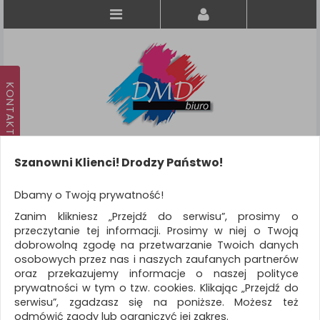
Szanowni Klienci! Drodzy Państwo!
Koszyk
produkt
(0)
Dbamy o Twoją prywatność!
Zanim klikniesz „Przejdź do serwisu”, prosimy o
KATEGORIE
przeczytanie tej informacji. Prosimy w niej o Twoją
dobrowolną zgodę na przetwarzanie Twoich danych
osobowych przez nas i naszych zaufanych partnerów
WSZYSTKIE KATEGORIE
oraz przekazujemy informacje o naszej polityce
prywatności w tym o tzw. cookies. Klikając „Przejdź do
FILTRY
Więcej
serwisu”, zgadzasz się na poniższe. Możesz też
odmówić zgody lub ograniczyć jej zakres.