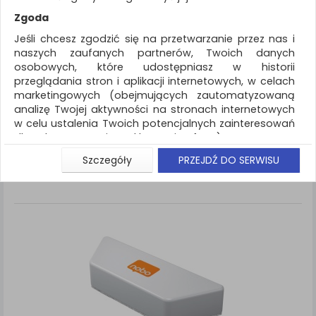
REKLAMA
Zgoda
AKTUALNOŚCI
Jeśli chcesz zgodzić się na przetwarzanie przez nas i
naszych zaufanych partnerów, Twoich danych
osobowych, które udostępniasz w historii
Prezentacja
Bloki, magnesy, gąbki, spraye do
przeglądania stron i aplikacji internetowych, w celach
tablic
marketingowych (obejmujących zautomatyzowaną
analizę Twojej aktywności na stronach internetowych
ZNALEZIONYCH PRODUKTÓW: 7
Porównaj (
0
)
w celu ustalenia Twoich potencjalnych zainteresowań
dla dostosowania reklamy i oferty), w tym na
umieszczanie tzw. cookies na Twoich urządzeniach i
Standardowe
Sortuj po
Szczegóły
PRZEJDŹ DO SERWISU
Siatka
Lista
ich odczytywanie, kliknij przycisk „Przejdź do serwisu”.
Jeśli nie chcesz wyrazić zgody lub ograniczyć jej
zakres, kliknij „Szczegóły”, gdzie znajdziesz wszelkie
informacje o tym jak to zrobić . Te same informacje
znajdziesz także na podstronie z naszą polityką
prywatności obowiązującą od 25 maja 2018.
W przypadku użytkowników zalogowanych, aby
umożliwić prawidłową realizację Umowy z Państwem i
związane z tym prawidłowe działanie naszej strony
www, a w szczególności np. wysłanie potwierdzenia