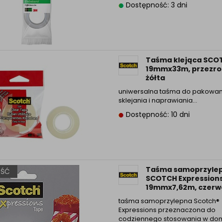
Dostępność: 3 dni
Informacyjna (rozwiń)
ufanych Partnerów (rozwiń)
Taśma klejąca SCO
19mmx33m, przezro
żółta
uniwersalna taśma do pakowan
sklejania i naprawiania…
Dostępność: 10 dni
Taśma samoprzyle
ŚĆ
SCOTCH Expressions
19mmx7,62m, czer
taśma samoprzylepna Scotch®
Expressions przeznaczona do
codziennego stosowania w do