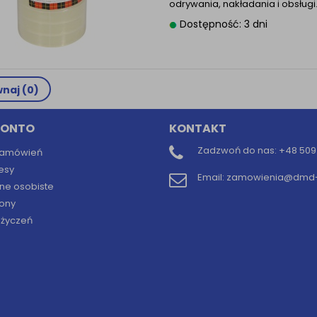
odrywania, nakładania i obsług
Dostępność: 3 dni
naj (
0
)
KONTO
KONTAKT
Zadzwoń do nas:
+48 509 
 zamówień
esy
Email:
zamowienia@dmd-b
ne osobiste
ony
y życzeń