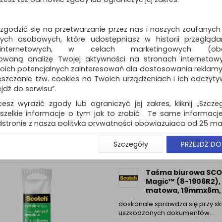
poprawiania dokumentów i star
zakrywa błędy…
Dostępność: TEL.
 zgodzić się na przetwarzanie przez nas i naszych zaufanych
ch osobowych, które udostępniasz w historii przeglądan
 internetowych, w celach marketingowych (obe
owaną analizę Twojej aktywności na stronach internetow
Taśma klejąca SCO
oich potencjalnych zainteresowań dla dostosowania reklamy i
Gift Wrap, niewidoc
zczanie tzw. cookies na Twoich urządzeniach i ich odczytywan
pakowania, na podaj
ejdź do serwisu”.
niewidoczna na papierze, do 
cesz wyrazić zgody lub ograniczyć jej zakres, kliknij „Szcze
prezentów…
szelkie informacje o tym jak to zrobić . Te same informacje
Dostępność: TEL.
stronie z naszą polityką prywatności obowiązującą od 25 maj
u użytkowników zalogowanych, aby umożliwić prawidłową 
Szczegóły
PRZEJDŹ DO
stwem i związane z tym prawidłowe działanie naszej stro
ści np. wysłanie potwierdzenia zamówienia na Państwa
ie Państwu prawidłowych informacji o promocjach c
Taśma biurowa SC
ch, ważna jest Państwa wcześniejsza zgoda której udzieliliś
Magic™ (8-1906R2),
onta.
matowa, 19mmx6m, 2
wa zgoda jest dobrowolna i można ją w dowolnym momenci
doskonale sprawdza się przy sk
uszkodzonych dokumentów…
prywatności (rozwiń)