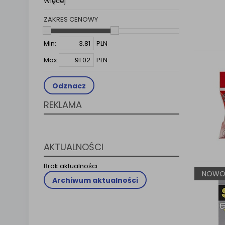
Więcej
Klauzula 
ZAKRES CENOWY
Lista Za
Min:
PLN
Max:
PLN
Odznacz
REKLAMA
AKTUALNOŚCI
Brak aktualności
NOWO
Archiwum aktualności