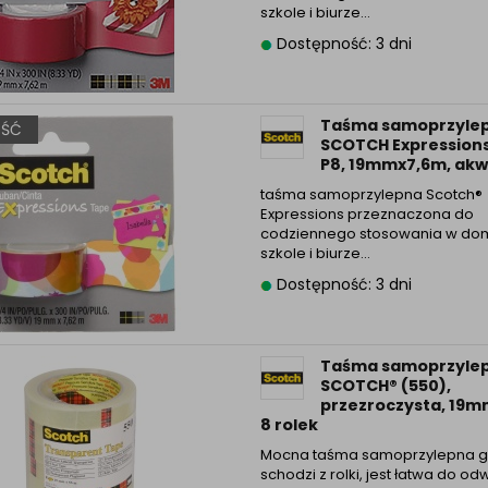
szkole i biurze…
Dostępność: 3 dni
Taśma samoprzyle
ŚĆ
SCOTCH Expressions
P8, 19mmx7,6m, akw
taśma samoprzylepna Scotch®
Expressions przeznaczona do
codziennego stosowania w do
szkole i biurze…
Dostępność: 3 dni
Taśma samoprzyle
SCOTCH® (550),
przezroczysta, 19m
8 rolek
Mocna taśma samoprzylepna g
schodzi z rolki, jest łatwa do odw