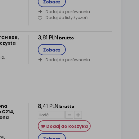
Zobacz
Dodaj do porównania
Dodaj do listy życzeń
3,81 PLN
TCH 508,
brutto
czysta
Zobacz
ia,
Dodaj do porównania
8,41 PLN
pna
brutto
 C214,
wona
Dodaj do koszyka
mu,