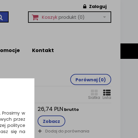
Zaloguj
Koszyk
produkt
(0)
romocje
Kontakt
Porównaj (
0
)
Siatka
Lista
26,74 PLN
gująca
brutto
i. Prosimy w
,7m, 1
wych przez
Zobacz
ej polityce
tująca
Dodaj do porównania
zasz się na
o