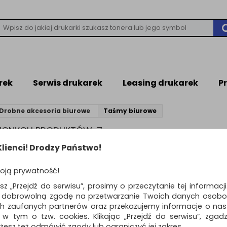
rek
Serwis drukarek
Leasing drukarek
P
Drobne akcesoria biurowe
Taśmy biurowe
ZIONYCH PRODUKTÓW: 7
lienci! Drodzy Państwo!
Standardowe
o
oją prywatność!
Taśma klejąca kory
esz „Przejdź do serwisu”, prosimy o przeczytanie tej informacj
POST-IT, 25,4mmx17
ą dobrowolną zgodę na przetwarzanie Twoich danych osobo
rol., biała
ch zaufanych partnerów oraz przekazujemy informacje o nasz
biała taśma korygująca i etykie
 w tym o tzw. cookies. Klikając „Przejdź do serwisu”, zgad
Post-it® doskonale nadaje się d
żesz też odmówić zgody lub ograniczyć jej zakres.