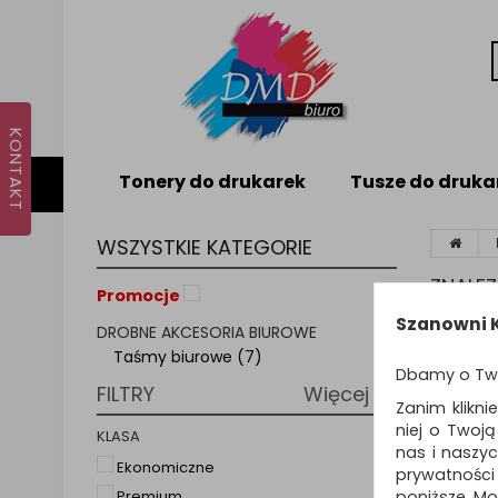
Tonery do drukarek
Tusze do druka
WSZYSTKIE KATEGORIE
ZNALE
Promocje
Szanowni K
DROBNE AKCESORIA BIUROWE
Sortuj p
Taśmy biurowe (7)
Dbamy o Tw
FILTRY
Więcej
Zanim klikni
niej o Twoj
KLASA
nas i naszy
Ekonomiczne
prywatności
poniższe. Mo
Premium