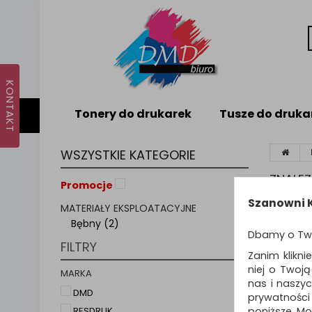
Tonery do drukarek
Tusze do druka
WSZYSTKIE KATEGORIE
ZNALE
Promocje
Szanowni K
MATERIAŁY EKSPLOATACYJNE
Sortuj p
Bębny (2)
Dbamy o Tw
FILTRY
Zanim klikni
niej o Twoj
MARKA
nas i naszy
DMD
prywatności
poniższe. Mo
RESDRUK