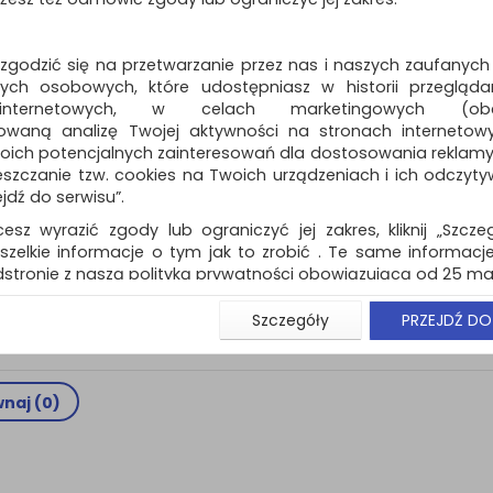
Dostępność: 24h
 zgodzić się na przetwarzanie przez nas i naszych zaufanych
ch osobowych, które udostępniasz w historii przeglądan
 internetowych, w celach marketingowych (obe
owaną analizę Twojej aktywności na stronach internetow
Bęben OKI C844dnw 
oich potencjalnych zainteresowań dla dostosowania reklamy i
Bęben OKI C844dnw cz
zczanie tzw. cookies na Twoich urządzeniach i ich odczytywan
czerwony, niebieski, żółty
ejdź do serwisu”.
Dostępność: 24h
cesz wyrazić zgody lub ograniczyć jej zakres, kliknij „Szcze
szelkie informacje o tym jak to zrobić . Te same informacje
stronie z naszą polityką prywatności obowiązującą od 25 maj
u użytkowników zalogowanych, aby umożliwić prawidłową 
Szczegóły
PRZEJDŹ DO
stwem i związane z tym prawidłowe działanie naszej stro
ści np. wysłanie potwierdzenia zamówienia na Państwa
ie Państwu prawidłowych informacji o promocjach c
ch, ważna jest Państwa wcześniejsza zgoda której udzieliliś
naj (
0
)
onta.
wa zgoda jest dobrowolna i można ją w dowolnym momenci
prywatności (rozwiń)