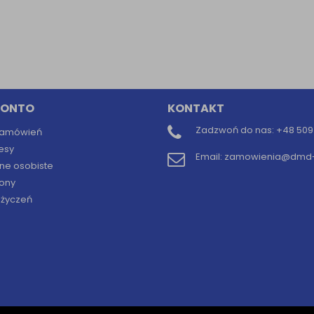
Informacyjna (rozwiń)
ufanych Partnerów (rozwiń)
KONTO
KONTAKT
Zadzwoń do nas:
+48 509 
 zamówień
esy
Email:
zamowienia@dmd-b
ne osobiste
ony
y życzeń