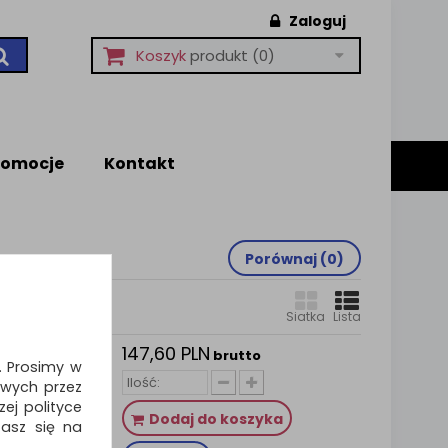
Zaloguj
Koszyk
produkt
(0)
romocje
Kontakt
Porównaj (
0
)
Siatka
Lista
147,60 PLN
HL-
brutto
i. Prosimy w
70W
wych przez
ej polityce
Dodaj do koszyka
zasz się na
 DR-2401