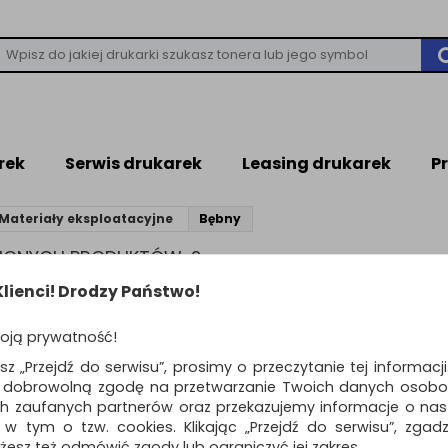
rek
Serwis drukarek
Leasing drukarek
P
Materiały eksploatacyjne
Bębny
ZIONYCH PRODUKTÓW: 2
lienci! Drodzy Państwo!
Standardowe
o
oją prywatność!
BĘBEN DO BROTHER 
esz „Przejdź do serwisu”, prosimy o przeczytanie tej informacj
2150N/HL2140/HL21
ą dobrowolną zgodę na przetwarzanie Twoich danych osobo
RESDRUK DR-2401
ch zaufanych partnerów oraz przekazujemy informacje o nasz
BĘBEN DO BROTHER HL-
 w tym o tzw. cookies. Klikając „Przejdź do serwisu”, zgad
2150N/HL2140/HL2170W RESDRUK
żesz też odmówić zgody lub ograniczyć jej zakres.