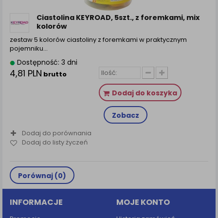
zamówienia na Państwa email lub wyświetlenie
Państwu prawidłowych informacji o promocjach czy
Ciastolina KEYROAD, 5szt., z foremkami, mix
cenach indywidualnych, ważna jest Państwa
kolorów
wcześniejsza zgoda której udzieliliście podczas
zestaw 5 kolorów ciastoliny z foremkami w praktycznym
zakładania konta.
pojemniku…
Każda Państwa zgoda jest dobrowolna i można ją w
Dostępność: 3 dni
dowolnym momencie wycofać.
4,81 PLN
brutto
Polityka prywatności (rozwiń)
Dodaj do koszyka
Klauzula Informacyjna (rozwiń)
Lista Zaufanych Partnerów (rozwiń)
Zobacz
Dodaj do porównania
Dodaj do listy życzeń
Porównaj (
0
)
INFORMACJE
MOJE KONTO