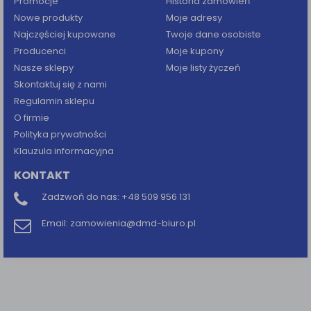
Promocje
Historia zamówień
Nowe produkty
Moje adresy
Najczęściej kupowane
Twoje dane osobiste
Producenci
Moje kupony
Nasze sklepy
Moje listy życzeń
Skontaktuj się z nami
Regulamin sklepu
O firmie
Polityka prywatności
Klauzula informacyjna
KONTAKT
Zadzwoń do nas:
+48 509 956 131
Email:
zamowienia@dmd-biuro.pl