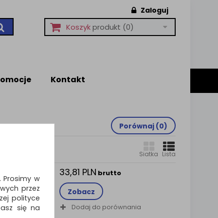
Zaloguj
Koszyk
produkt
(0)
romocje
Kontakt
Porównaj (
0
)
Siatka
Lista
33,81 PLN
hine,
brutto
i. Prosimy w
wych przez
Zobacz
ni lakier
ej polityce
Dodaj do porównania
zasz się na