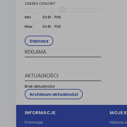
ZAKRES CENOWY
Klauzula 
Lista Za
Min:
PLN
Max:
PLN
Odznacz
REKLAMA
AKTUALNOŚCI
Brak aktualności
Archiwum aktualności
INFORMACJE
MOJE 
Promocje
Historia