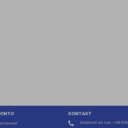
Informacyjna (rozwiń)
ufanych Partnerów (rozwiń)
KONTO
KONTAKT
Zadzwoń do nas:
+48 509 
 zamówień