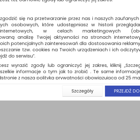
 zgodzić się na przetwarzanie przez nas i naszych zaufanych
ch osobowych, które udostępniasz w historii przeglądan
 internetowych, w celach marketingowych (obe
owaną analizę Twojej aktywności na stronach internetow
oich potencjalnych zainteresowań dla dostosowania reklamy i
naj (
0
)
zczanie tzw. cookies na Twoich urządzeniach i ich odczytywan
ejdź do serwisu”.
cesz wyrazić zgody lub ograniczyć jej zakres, kliknij „Szcze
szelkie informacje o tym jak to zrobić . Te same informacje
stronie z naszą polityką prywatności obowiązującą od 25 maj
u użytkowników zalogowanych, aby umożliwić prawidłową 
Szczegóły
PRZEJDŹ DO
stwem i związane z tym prawidłowe działanie naszej stro
ści np. wysłanie potwierdzenia zamówienia na Państwa
ie Państwu prawidłowych informacji o promocjach c
ch, ważna jest Państwa wcześniejsza zgoda której udzieliliś
onta.
wa zgoda jest dobrowolna i można ją w dowolnym momenci
prywatności (rozwiń)