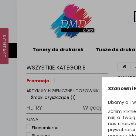
Tonery do drukarek
Tusze do druka
WSZYSTKIE KATEGORIE
ZNALE
Promocje
Szanowni K
ARTYKUŁY HIGIENICZNE I DOZOWNIKI
Sortuj p
Środki czyszczące (1)
Dbamy o Tw
FILTRY
Więcej
Zanim klikni
niej o Twoj
KLASA
nas i naszy
Ekonomiczne
prywatności
poniższe. Mo
Standard