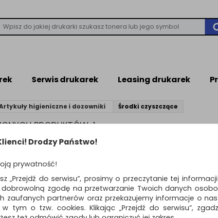
rek
Serwis drukarek
Leasing drukarek
P
Artykuły higieniczne i dozowniki
Środki czyszczące
ZIONYCH PRODUKTÓW: 1
lienci! Drodzy Państwo!
Standardowe
o
oją prywatność!
Wosk CLINEX Quick S
esz „Przejdź do serwisu”, prosimy o przeczytanie tej informacj
nabłyszczający, 1l
ą dobrowolną zgodę na przetwarzanie Twoich danych osobo
szybki wosk nabłyszczający chro
ch zaufanych partnerów oraz przekazujemy informacje o nasz
przed…
 w tym o tzw. cookies. Klikając „Przejdź do serwisu”, zgad
Dostępność: TEL.
żesz też odmówić zgody lub ograniczyć jej zakres.