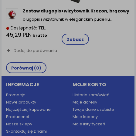
zamówienia na Państwa email lub wyświetlenie
Państwu prawidłowych informacji o promocjach czy
Zestaw długopis+wizytownik Krezon, brązowy
cenach indywidualnych, ważna jest Państwa
długopis i wizytownik w eleganckim pudełku…
wcześniejsza zgoda której udzieliliście podczas
zakładania konta.
Dostępność: TEL.
45,29 PLN
Każda Państwa zgoda jest dobrowolna i można ją w
brutto
Zobacz
dowolnym momencie wycofać.
Polityka prywatności (rozwiń)
Dodaj do porównania
Klauzula Informacyjna (rozwiń)
Lista Zaufanych Partnerów (rozwiń)
Porównaj (
0
)
INFORMACJE
MOJE KONTO
Promocje
Historia zamówień
Nowe produkty
Moje adresy
Najczęściej kupowane
Twoje dane osobiste
Producenci
Moje kupony
Nasze sklepy
Moje listy życzeń
Skontaktuj się z nami