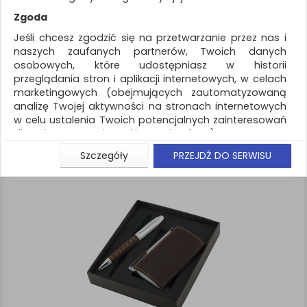
REKLAMA
Zgoda
AKTUALNOŚCI
Jeśli chcesz zgodzić się na przetwarzanie przez nas i
naszych zaufanych partnerów, Twoich danych
osobowych, które udostępniasz w historii
Artykuły do pisania i korygowania
Długopis
przeglądania stron i aplikacji internetowych, w celach
marketingowych (obejmujących zautomatyzowaną
ZNALEZIONYCH PRODUKTÓW: 1
Porównaj (
0
)
analizę Twojej aktywności na stronach internetowych
w celu ustalenia Twoich potencjalnych zainteresowań
Standardowe
Sortuj po
dla dostosowania reklamy i oferty), w tym na
Siatka
Lista
umieszczanie tzw. cookies na Twoich urządzeniach i
Szczegóły
PRZEJDŹ DO SERWISU
ich odczytywanie, kliknij przycisk „Przejdź do serwisu”.
Jeśli nie chcesz wyrazić zgody lub ograniczyć jej
zakres, kliknij „Szczegóły”, gdzie znajdziesz wszelkie
informacje o tym jak to zrobić . Te same informacje
znajdziesz także na podstronie z naszą polityką
prywatności obowiązującą od 25 maja 2018.
W przypadku użytkowników zalogowanych, aby
umożliwić prawidłową realizację Umowy z Państwem i
związane z tym prawidłowe działanie naszej strony
www, a w szczególności np. wysłanie potwierdzenia