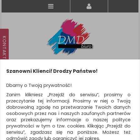
Szanowni Klienci! Drodzy Państwo!
Koszyk
produkt
(0)
Dbamy o Twoją prywatność!
Zanim klikniesz „Przejdź do serwisu”, prosimy o
KATEGORIE
przeczytanie tej informacji. Prosimy w niej o Twoją
dobrowolną zgodę na przetwarzanie Twoich danych
osobowych przez nas i naszych zaufanych partnerów
WSZYSTKIE KATEGORIE
oraz przekazujemy informacje o naszej polityce
prywatności w tym o tzw. cookies. Klikając „Przejdź do
FILTRY
Więcej
serwisu”, zgadzasz się na poniższe. Możesz też
odmówić zgody lub ograniczyć jej zakres.