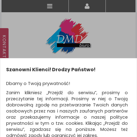
Szanowni Klienci! Drodzy Państwo!
Koszyk
produkt
(0)
Dbamy o Twoją prywatność!
Zanim klikniesz „Przejdź do serwisu”, prosimy o
KATEGORIE
przeczytanie tej informacji. Prosimy w niej o Twoją
dobrowolną zgodę na przetwarzanie Twoich danych
osobowych przez nas i naszych zaufanych partnerów
WSZYSTKIE KATEGORIE
oraz przekazujemy informacje o naszej polityce
prywatności w tym o tzw. cookies. Klikając „Przejdź do
FILTRY
Więcej
serwisu”, zgadzasz się na poniższe. Możesz też
odmówić zgody lub ograniczyć jej zakres.