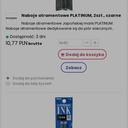
zamówienia na Państwa email lub wyświetlenie
Państwu prawidłowych informacji o promocjach czy
cenach indywidualnych, ważna jest Państwa
Naboje atramentowe PLATINUM, 2szt., czarne
wcześniejsza zgoda której udzieliliście podczas
Naboje atramentowe Japońskiej marki PLATINUM.
zakładania konta.
Naboje atramentowe dedykowane są do piór wiecznych…
Każda Państwa zgoda jest dobrowolna i można ją w
Dostępność: 3 dni
dowolnym momencie wycofać.
10,77 PLN
brutto
Polityka prywatności (rozwiń)
Dodaj do koszyka
Klauzula Informacyjna (rozwiń)
Lista Zaufanych Partnerów (rozwiń)
Zobacz
Dodaj do porównania
Dodaj do listy życzeń