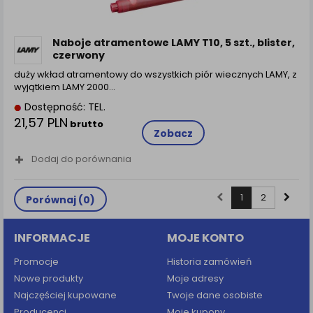
Naboje atramentowe LAMY T10, 5 szt., blister,
czerwony
duży wkład atramentowy do wszystkich piór wiecznych LAMY, z
wyjątkiem LAMY 2000…
Dostępność: TEL.
21,57 PLN
brutto
Zobacz
Dodaj do porównania
1
2
Porównaj (
0
)
INFORMACJE
MOJE KONTO
Promocje
Historia zamówień
Nowe produkty
Moje adresy
Najczęściej kupowane
Twoje dane osobiste
Producenci
Moje kupony