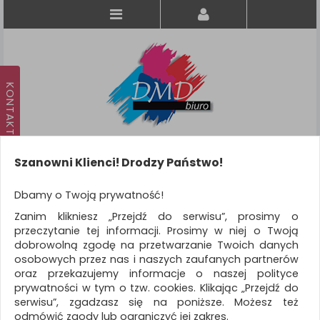
Szanowni Klienci! Drodzy Państwo!
Koszyk
produkt
(0)
Dbamy o Twoją prywatność!
Zanim klikniesz „Przejdź do serwisu”, prosimy o
KATEGORIE
przeczytanie tej informacji. Prosimy w niej o Twoją
dobrowolną zgodę na przetwarzanie Twoich danych
osobowych przez nas i naszych zaufanych partnerów
WSZYSTKIE KATEGORIE
oraz przekazujemy informacje o naszej polityce
prywatności w tym o tzw. cookies. Klikając „Przejdź do
FILTRY
Więcej
serwisu”, zgadzasz się na poniższe. Możesz też
odmówić zgody lub ograniczyć jej zakres.