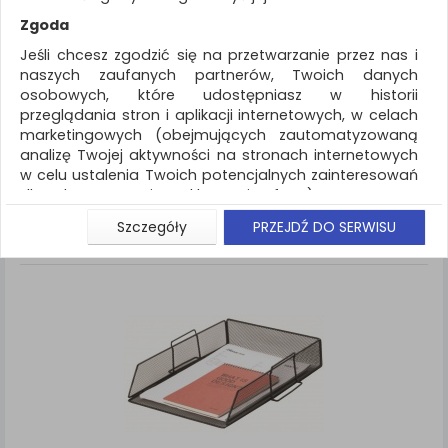
REKLAMA
Zgoda
AKTUALNOŚCI
Jeśli chcesz zgodzić się na przetwarzanie przez nas i
naszych zaufanych partnerów, Twoich danych
osobowych, które udostępniasz w historii
Drobne akcesoria biurowe
Szufladka metal
przeglądania stron i aplikacji internetowych, w celach
marketingowych (obejmujących zautomatyzowaną
ZNALEZIONYCH PRODUKTÓW: 5
Porównaj (
0
)
analizę Twojej aktywności na stronach internetowych
w celu ustalenia Twoich potencjalnych zainteresowań
Standardowe
Sortuj po
dla dostosowania reklamy i oferty), w tym na
Siatka
Lista
umieszczanie tzw. cookies na Twoich urządzeniach i
Szczegóły
PRZEJDŹ DO SERWISU
ich odczytywanie, kliknij przycisk „Przejdź do serwisu”.
Jeśli nie chcesz wyrazić zgody lub ograniczyć jej
zakres, kliknij „Szczegóły”, gdzie znajdziesz wszelkie
informacje o tym jak to zrobić . Te same informacje
znajdziesz także na podstronie z naszą polityką
prywatności obowiązującą od 25 maja 2018.
W przypadku użytkowników zalogowanych, aby
umożliwić prawidłową realizację Umowy z Państwem i
związane z tym prawidłowe działanie naszej strony
www, a w szczególności np. wysłanie potwierdzenia