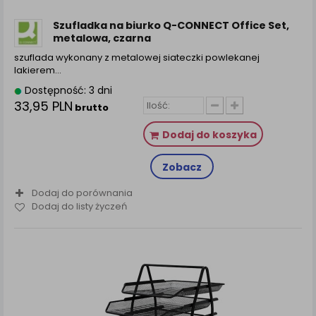
zamówienia na Państwa email lub wyświetlenie
Państwu prawidłowych informacji o promocjach czy
Szufladka na biurko Q-CONNECT Office Set,
cenach indywidualnych, ważna jest Państwa
metalowa, czarna
wcześniejsza zgoda której udzieliliście podczas
szuflada wykonany z metalowej siateczki powlekanej
zakładania konta.
lakierem…
Każda Państwa zgoda jest dobrowolna i można ją w
Dostępność: 3 dni
dowolnym momencie wycofać.
33,95 PLN
brutto
Polityka prywatności (rozwiń)
Dodaj do koszyka
Klauzula Informacyjna (rozwiń)
Lista Zaufanych Partnerów (rozwiń)
Zobacz
Dodaj do porównania
Dodaj do listy życzeń