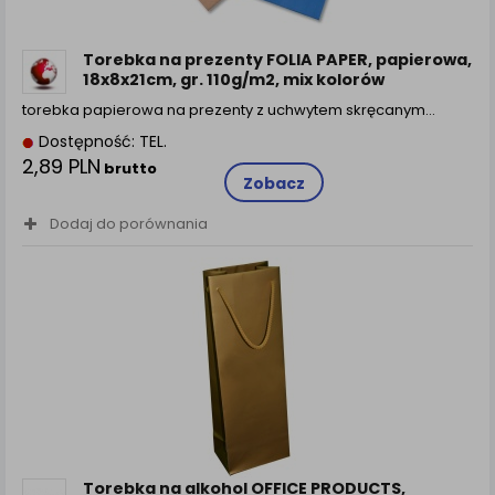
zamówienia na Państwa email lub wyświetlenie
Państwu prawidłowych informacji o promocjach czy
cenach indywidualnych, ważna jest Państwa
Torebka na prezenty FOLIA PAPER, papierowa,
wcześniejsza zgoda której udzieliliście podczas
18x8x21cm, gr. 110g/m2, mix kolorów
zakładania konta.
torebka papierowa na prezenty z uchwytem skręcanym…
Każda Państwa zgoda jest dobrowolna i można ją w
Dostępność: TEL.
dowolnym momencie wycofać.
2,89 PLN
brutto
Polityka prywatności (rozwiń)
Zobacz
Klauzula Informacyjna (rozwiń)
Dodaj do porównania
Lista Zaufanych Partnerów (rozwiń)
Torebka na alkohol OFFICE PRODUCTS,