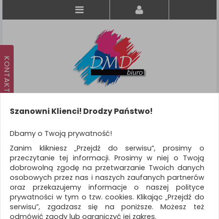
Szanowni Klienci! Drodzy Państwo!
Koszyk
produkt
(0)
Dbamy o Twoją prywatność!
Zanim klikniesz „Przejdź do serwisu”, prosimy o
KATEGORIE
przeczytanie tej informacji. Prosimy w niej o Twoją
dobrowolną zgodę na przetwarzanie Twoich danych
osobowych przez nas i naszych zaufanych partnerów
WSZYSTKIE KATEGORIE
oraz przekazujemy informacje o naszej polityce
prywatności w tym o tzw. cookies. Klikając „Przejdź do
FILTRY
Więcej
serwisu”, zgadzasz się na poniższe. Możesz też
odmówić zgody lub ograniczyć jej zakres.