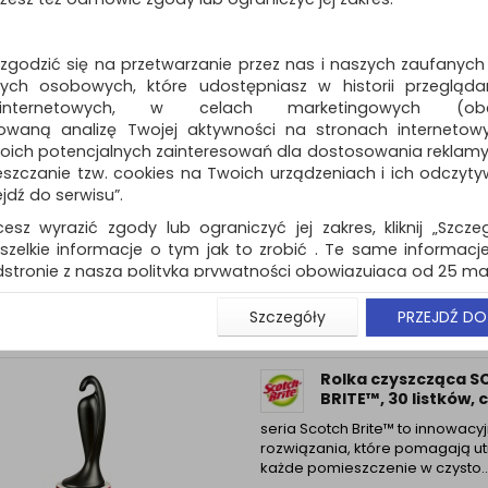
Dostępność: 3 dni
 zgodzić się na przetwarzanie przez nas i naszych zaufanych
ch osobowych, które udostępniasz w historii przeglądan
 internetowych, w celach marketingowych (obe
owaną analizę Twojej aktywności na stronach internetow
Wkład do rolki czys
oich potencjalnych zainteresowań dla dostosowania reklamy i
SCOTCH BRITE™ Silve
zczanie tzw. cookies na Twoich urządzeniach i ich odczytywan
listków
ejdź do serwisu”.
seria Scotch Brite™ to innowacy
cesz wyrazić zgody lub ograniczyć jej zakres, kliknij „Szcze
rozwiązania, które pomagają u
każde pomieszczenie w czy...
szelkie informacje o tym jak to zrobić . Te same informacje
stronie z naszą polityką prywatności obowiązującą od 25 maj
Dostępność: 3 dni
u użytkowników zalogowanych, aby umożliwić prawidłową 
Szczegóły
PRZEJDŹ DO
stwem i związane z tym prawidłowe działanie naszej stro
ści np. wysłanie potwierdzenia zamówienia na Państwa
ie Państwu prawidłowych informacji o promocjach c
Rolka czyszcząca 
ch, ważna jest Państwa wcześniejsza zgoda której udzieliliś
BRITE™, 30 listków, 
onta.
seria Scotch Brite™ to innowacy
wa zgoda jest dobrowolna i można ją w dowolnym momenci
rozwiązania, które pomagają u
każde pomieszczenie w czysto..
prywatności (rozwiń)