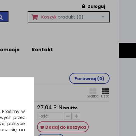
Zaloguj
Koszyk
produkt
(0)
romocje
Kontakt
Porównaj (
0
)
Siatka
Lista
27,04 PLN
SCOTCH
brutto
i. Prosimy w
tków,
wych przez
ej polityce
sy i inne
Dodaj do koszyka
zasz się na