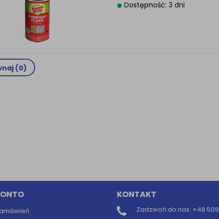
Dostępność: 3 dni
Informacyjna (rozwiń)
ufanych Partnerów (rozwiń)
naj (
0
)
KONTO
KONTAKT
Zadzwoń do nas:
+48 509 
 zamówień