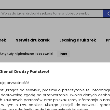
rek
Serwis drukarek
Leasing drukarek
P
Artykuły higieniczne i dozowniki
Inne
ZIONYCH PRODUKTÓW: 3
lienci! Drodzy Państwo!
Standardowe
o
oją prywatność!
Rolka czyszcząca 
esz „Przejdź do serwisu”, prosimy o przeczytanie tej informacj
BRITE™ Silver, 56 lis
ą dobrowolną zgodę na przetwarzanie Twoich danych osobo
czarna
ch zaufanych partnerów oraz przekazujemy informacje o nasz
zbiera kłaczki, futro, meszek, wło
 w tym o tzw. cookies. Klikając „Przejdź do serwisu”, zgad
zanieczyszczenia...
żesz też odmówić zgody lub ograniczyć jej zakres.