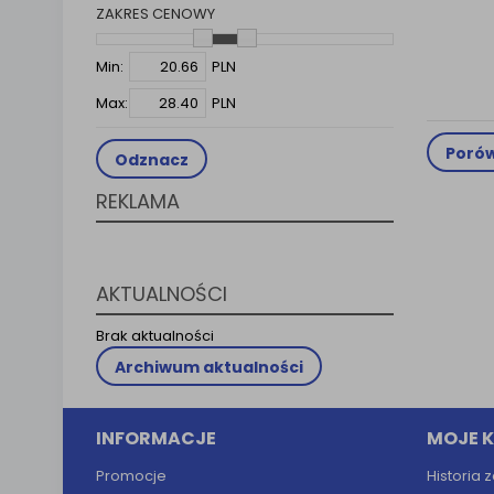
ZAKRES CENOWY
Klauzula 
Lista Za
Min:
PLN
Max:
PLN
Porów
Odznacz
REKLAMA
AKTUALNOŚCI
Brak aktualności
Archiwum aktualności
INFORMACJE
MOJE 
Promocje
Historia