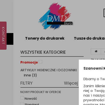
Tonery do drukarek
Tusze do druka
WSZYSTKIE KATEGORIE
ZNALE
Promocje
Szanowni K
ARTYKUŁY HIGIENICZNE I DOZOWNIKI
Sortuj p
Inne (3)
Dbamy o Tw
FILTRY
Więcej
Zanim klikni
niej o Twoj
NOWY PRODUKT W OFERCIE
nas i naszy
Nowość
prywatności
poniższe. Mo
Standard