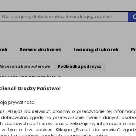
rek
Serwis drukarek
Leasing drukarek
P
Akcesoria komputerowe
Podkładka pod mysz
ZIONYCH PRODUKTÓW: 2
lienci! Drodzy Państwo!
Standardowe
o
oją prywatność!
Podstawka chłodzą
esz „Przejdź do serwisu”, prosimy o przeczytanie tej informacj
laptopa KENSINGTO
ą dobrowolną zgodę na przetwarzanie Twoich danych osobo
SmartFit™ Easy Rise
ch zaufanych partnerów oraz przekazujemy informacje o nasz
17", czarna
 w tym o tzw. cookies. Klikając „Przejdź do serwisu”, zgad
system SmartFit™ zapewnia moż
żesz też odmówić zgody lub ograniczyć jej zakres.