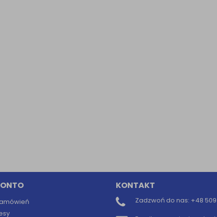
Informacyjna (rozwiń)
ufanych Partnerów (rozwiń)
KONTO
KONTAKT
Zadzwoń do nas:
+48 509 
 zamówień
esy