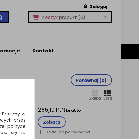
Zaloguj
Koszyk
produkt
(0)
romocje
Kontakt
Porównaj (
0
)
Siatka
Lista
265,19 PLN
ca pod
brutto
i. Prosimy w
N
wych przez
r™, do
Zobacz
ej polityce
Dodaj do porównania
zasz się na
liwość