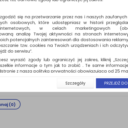
ustawienia niestandardowej wy
monitora w dwóch prostych kr
Dostępność: TEL.
 zgodzić się na przetwarzanie przez nas i naszych zaufanych
ch osobowych, które udostępniasz w historii przeglądan
 internetowych, w celach marketingowych (obe
owaną analizę Twojej aktywności na stronach internetow
Podstawka chłodzą
oich potencjalnych zainteresowań dla dostosowania reklamy i
laptopa KENSINGTO
zczanie tzw. cookies na Twoich urządzeniach i ich odczytywan
SmartFit™ Easy Rise
ejdź do serwisu”.
17", czarna
cesz wyrazić zgody lub ograniczyć jej zakres, kliknij „Szcze
dwa wentylatory chłodzące usp
obieg powietrza w celu popraw
szelkie informacje o tym jak to zrobić . Te same informacje
wydajności akumulatora…
stronie z naszą polityką prywatności obowiązującą od 25 maj
Dostępność: TEL.
u użytkowników zalogowanych, aby umożliwić prawidłową 
Szczegóły
PRZEJDŹ DO
stwem i związane z tym prawidłowe działanie naszej stro
ści np. wysłanie potwierdzenia zamówienia na Państwa
ie Państwu prawidłowych informacji o promocjach c
ch, ważna jest Państwa wcześniejsza zgoda której udzieliliś
naj (
0
)
onta.
wa zgoda jest dobrowolna i można ją w dowolnym momenci
prywatności (rozwiń)