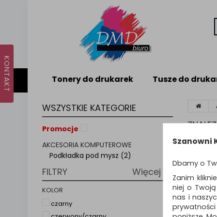
Tonery do drukarek
Tusze do druka
WSZYSTKIE KATEGORIE
ZNALE
Promocje
Szanowni K
AKCESORIA KOMPUTEROWE
Sortuj p
Podkładka pod mysz (2)
Dbamy o Tw
FILTRY
Więcej
Zanim klikni
niej o Twoj
KOLOR
nas i naszy
czarny
prywatności
poniższe. Mo
czerwony/czarny