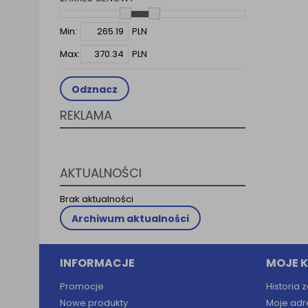
Klauzula 
Lista Za
Min:
PLN
Max:
PLN
Odznacz
REKLAMA
AKTUALNOŚCI
Brak aktualności
Archiwum aktualności
INFORMACJE
MOJE 
Promocje
Historia
Nowe produkty
Moje adr