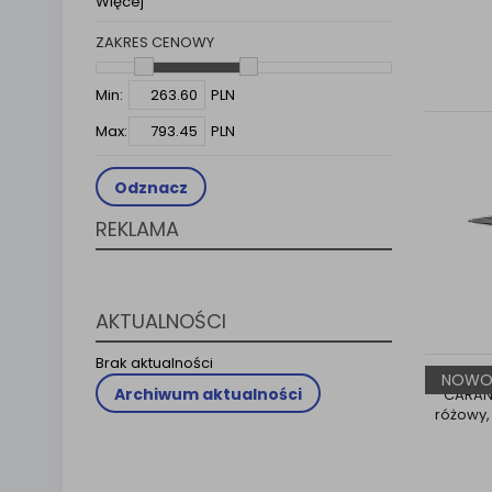
Więcej
Klauzula 
ZAKRES CENOWY
Lista Za
Min:
PLN
Max:
PLN
Odznacz
REKLAMA
AKTUALNOŚCI
Brak aktualności
NOWO
Archiwum aktualności