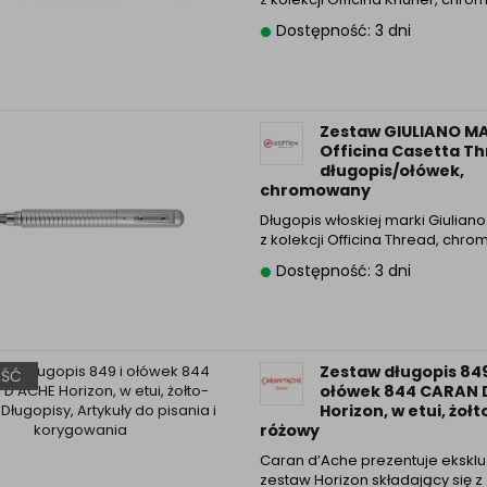
Informacyjna (rozwiń)
Dostępność: 3 dni
ufanych Partnerów (rozwiń)
Zestaw GIULIANO M
Officina Casetta Th
długopis/ołówek,
chromowany
Długopis włoskiej marki Giulian
z kolekcji Officina Thread, ch
Dostępność: 3 dni
Zestaw długopis 849
ŚĆ
ołówek 844 CARAN 
Horizon, w etui, żołt
różowy
Caran d’Ache prezentuje ekskl
zestaw Horizon składający się z