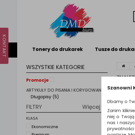
Tonery do drukarek
Tusze do druka
WSZYSTKIE KATEGORIE
ZNALE
Promocje
Szanowni K
ARTYKUŁY DO PISANIA I KORYGOWANIA
Sortuj p
Długopisy (5)
Dbamy o Tw
FILTRY
Więcej
Zanim klikni
niej o Twoj
KLASA
nas i naszy
Ekonomiczne
prywatności
poniższe. Mo
Premium