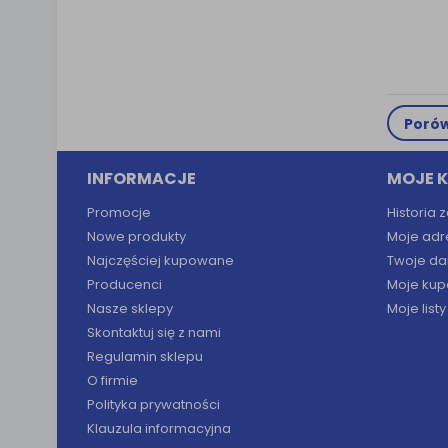
Porów
INFORMACJE
MOJE 
Promocje
Historia
Nowe produkty
Moje adr
Najczęściej kupowane
Twoje da
Producenci
Moje kup
Nasze sklepy
Moje list
Skontaktuj się z nami
Regulamin sklepu
O firmie
Polityka prywatności
Klauzula informacyjna