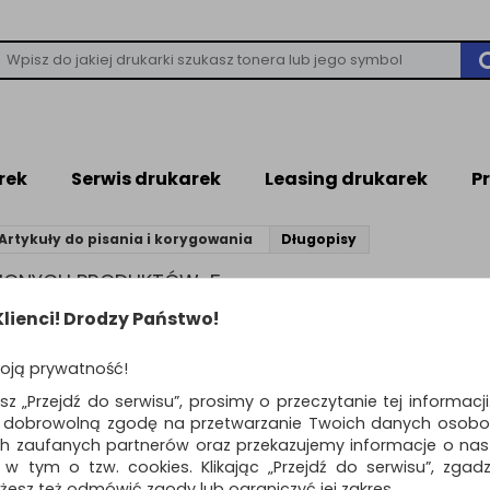
rek
Serwis drukarek
Leasing drukarek
P
Artykuły do pisania i korygowania
Długopisy
ZIONYCH PRODUKTÓW: 5
lienci! Drodzy Państwo!
Standardowe
o
oją prywatność!
Zestaw długopis 849
esz „Przejdź do serwisu”, prosimy o przeczytanie tej informacj
ołówek 844 CARAN 
ą dobrowolną zgodę na przetwarzanie Twoich danych osobo
Misty Forest, w etui,
ch zaufanych partnerów oraz przekazujemy informacje o nasz
Caran d'Ache przedstawia „Misty
 w tym o tzw. cookies. Klikając „Przejdź do serwisu”, zgad
ekskluzywny zestaw zawierając
żesz też odmówić zgody lub ograniczyć jej zakres.