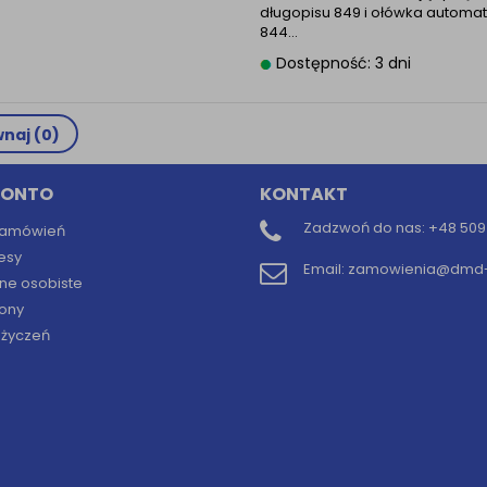
długopisu 849 i ołówka automa
844…
Dostępność: 3 dni
naj (
0
)
KONTO
KONTAKT
Zadzwoń do nas:
+48 509 
 zamówień
esy
Email:
zamowienia@dmd-b
ne osobiste
ony
y życzeń