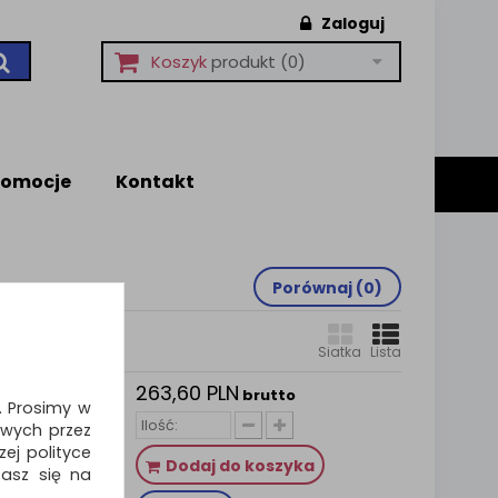
Zaloguj
Koszyk
produkt
(0)
romocje
Kontakt
Porównaj (
0
)
Siatka
Lista
263,60 PLN
 i
brutto
i. Prosimy w
D'ACHE
wych przez
 zielony
ej polityce
 Forest”,
Dodaj do koszyka
zasz się na
y