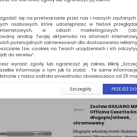
długopis i ołówek automatyczny 
849…
Dostępność: 3 dni
 zgodzić się na przetwarzanie przez nas i naszych zaufanych
ch osobowych, które udostępniasz w historii przeglądan
 internetowych, w celach marketingowych (obe
owaną analizę Twojej aktywności na stronach internetow
Zestaw długopis 849
oich potencjalnych zainteresowań dla dostosowania reklamy i
ołówek 844 Caran 
zczanie tzw. cookies na Twoich urządzeniach i ich odczytywan
Blooming Lavender,
ejdź do serwisu”.
etui,...
cesz wyrazić zgody lub ograniczyć jej zakres, kliknij „Szcze
Caran d’Ache prezentuje Bloom
Lavender, ekskluzywny zestaw
szelkie informacje o tym jak to zrobić . Te same informacje
składający się z długopisu i ołó
stronie z naszą polityką prywatności obowiązującą od 25 maj
mechanicznego z kolekcji 849…
u użytkowników zalogowanych, aby umożliwić prawidłową 
Szczegóły
PRZEJDŹ DO
Dostępność: 3 dni
stwem i związane z tym prawidłowe działanie naszej stro
ści np. wysłanie potwierdzenia zamówienia na Państwa
ie Państwu prawidłowych informacji o promocjach c
Zestaw GIULIANO M
ch, ważna jest Państwa wcześniejsza zgoda której udzieliliś
Officina Casetta Kn
onta.
długopis/ołówek,
chromowany
wa zgoda jest dobrowolna i można ją w dowolnym momenci
Długopis włoskiej marki Giulian
prywatności (rozwiń)
z kolekcji Officina Knurler, ch