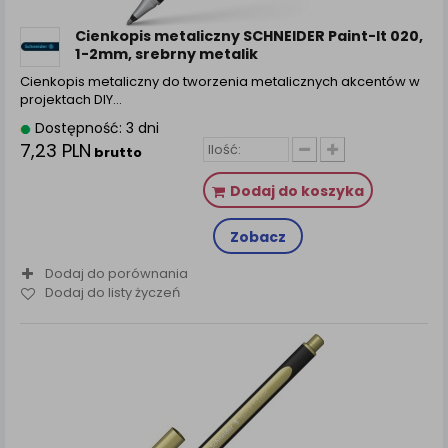
zamówienia na Państwa email lub wyświetlenie
Państwu prawidłowych informacji o promocjach czy
Cienkopis metaliczny SCHNEIDER Paint-It 020,
cenach indywidualnych, ważna jest Państwa
1-2mm, srebrny metalik
wcześniejsza zgoda której udzieliliście podczas
Cienkopis metaliczny do tworzenia metalicznych akcentów w
zakładania konta.
projektach DIY…
Każda Państwa zgoda jest dobrowolna i można ją w
Dostępność: 3 dni
dowolnym momencie wycofać.
7,23 PLN
brutto
Polityka prywatności (rozwiń)
Dodaj do koszyka
Klauzula Informacyjna (rozwiń)
Lista Zaufanych Partnerów (rozwiń)
Zobacz
Dodaj do porównania
Dodaj do listy życzeń