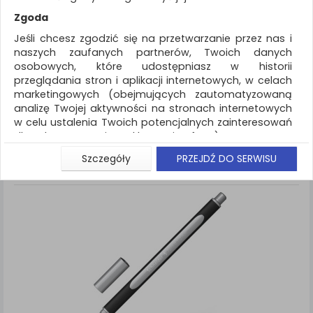
REKLAMA
Zgoda
AKTUALNOŚCI
Jeśli chcesz zgodzić się na przetwarzanie przez nas i
naszych zaufanych partnerów, Twoich danych
osobowych, które udostępniasz w historii
Artykuły do pisania i korygowania
Markery
przeglądania stron i aplikacji internetowych, w celach
marketingowych (obejmujących zautomatyzowaną
ZNALEZIONYCH PRODUKTÓW: 3
Porównaj (
0
)
analizę Twojej aktywności na stronach internetowych
w celu ustalenia Twoich potencjalnych zainteresowań
Standardowe
Sortuj po
dla dostosowania reklamy i oferty), w tym na
Siatka
Lista
umieszczanie tzw. cookies na Twoich urządzeniach i
Szczegóły
PRZEJDŹ DO SERWISU
ich odczytywanie, kliknij przycisk „Przejdź do serwisu”.
Jeśli nie chcesz wyrazić zgody lub ograniczyć jej
zakres, kliknij „Szczegóły”, gdzie znajdziesz wszelkie
informacje o tym jak to zrobić . Te same informacje
znajdziesz także na podstronie z naszą polityką
prywatności obowiązującą od 25 maja 2018.
W przypadku użytkowników zalogowanych, aby
umożliwić prawidłową realizację Umowy z Państwem i
związane z tym prawidłowe działanie naszej strony
www, a w szczególności np. wysłanie potwierdzenia