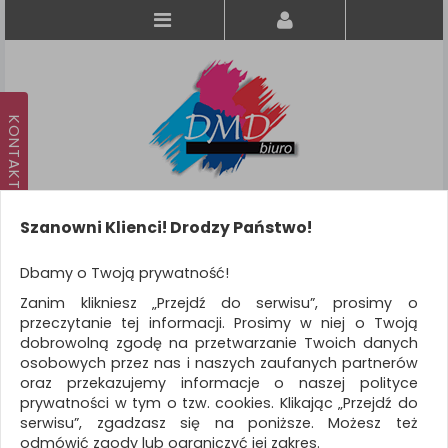
Szanowni Klienci! Drodzy Państwo!
Koszyk
produkt
(0)
Dbamy o Twoją prywatność!
Zanim klikniesz „Przejdź do serwisu”, prosimy o
KATEGORIE
przeczytanie tej informacji. Prosimy w niej o Twoją
dobrowolną zgodę na przetwarzanie Twoich danych
osobowych przez nas i naszych zaufanych partnerów
WSZYSTKIE KATEGORIE
oraz przekazujemy informacje o naszej polityce
prywatności w tym o tzw. cookies. Klikając „Przejdź do
FILTRY
Więcej
serwisu”, zgadzasz się na poniższe. Możesz też
odmówić zgody lub ograniczyć jej zakres.