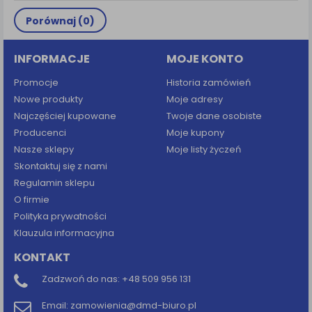
Porównaj (
0
)
INFORMACJE
MOJE KONTO
Promocje
Historia zamówień
Nowe produkty
Moje adresy
Najczęściej kupowane
Twoje dane osobiste
Producenci
Moje kupony
Nasze sklepy
Moje listy życzeń
Skontaktuj się z nami
Regulamin sklepu
O firmie
Polityka prywatności
Klauzula informacyjna
KONTAKT
Zadzwoń do nas:
+48 509 956 131
Email:
zamowienia@dmd-biuro.pl