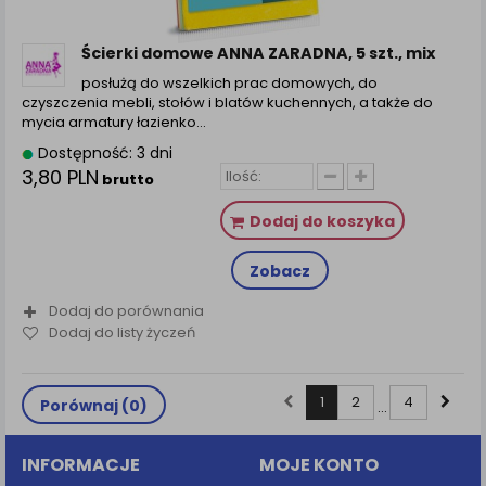
Ścierki domowe ANNA ZARADNA, 5 szt., mix
posłużą do wszelkich prac domowych, do
czyszczenia mebli, stołów i blatów kuchennych, a także do
mycia armatury łazienko...
Dostępność: 3 dni
3,80 PLN
brutto
Dodaj do koszyka
Zobacz
Dodaj do porównania
Dodaj do listy życzeń
1
2
4
Porównaj (
0
)
...
INFORMACJE
MOJE KONTO