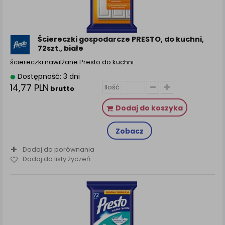
zamówienia na Państwa email lub wyświetlenie
Państwu prawidłowych informacji o promocjach czy
cenach indywidualnych, ważna jest Państwa
wcześniejsza zgoda której udzieliliście podczas
Ściereczki gospodarcze PRESTO, do kuchni,
zakładania konta.
72szt., białe
Każda Państwa zgoda jest dobrowolna i można ją w
ściereczki nawilżane Presto do kuchni…
dowolnym momencie wycofać.
Dostępność: 3 dni
Polityka prywatności (rozwiń)
14,77 PLN
brutto
Klauzula Informacyjna (rozwiń)
Dodaj do koszyka
Lista Zaufanych Partnerów (rozwiń)
Zobacz
Dodaj do porównania
Dodaj do listy życzeń