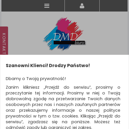
Szanowni Klienci! Drodzy Państwo!
Koszyk
produkt
(0)
Dbamy o Twoją prywatność!
Zanim klikniesz „Przejdź do serwisu”, prosimy o
KATEGORIE
przeczytanie tej informacji. Prosimy w niej o Twoją
dobrowolną zgodę na przetwarzanie Twoich danych
osobowych przez nas i naszych zaufanych partnerów
WSZYSTKIE KATEGORIE
oraz przekazujemy informacje o naszej polityce
prywatności w tym o tzw. cookies. Klikając „Przejdź do
FILTRY
Więcej
serwisu”, zgadzasz się na poniższe. Możesz też
odmówić zgody lub ograniczyć jej zakres.