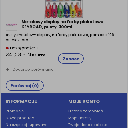
Metalowy display na farby plakatowe
KEYROAD, pusty, 300ml
pusty, metalowy display, na farby plakatowe, pomieści 108
butelek farb…
Dostępność: TEL.
341,23 PLN
brutto
Zobacz
Dodaj do porównania
Porównaj (
0
)
INFORMACJE
MOJE KONTO
Promocje
Historia zamówień
Nowe produkty
Moje adresy
Najczęściej kupowane
Twoje dane osobiste