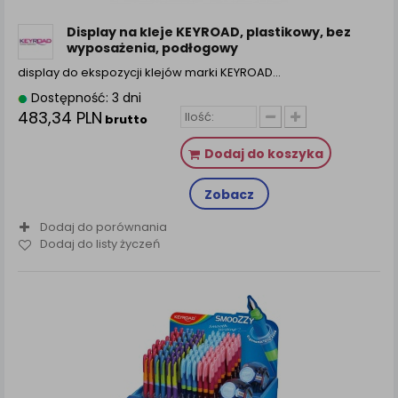
zamówienia na Państwa email lub wyświetlenie
Państwu prawidłowych informacji o promocjach czy
Display na kleje KEYROAD, plastikowy, bez
cenach indywidualnych, ważna jest Państwa
wyposażenia, podłogowy
wcześniejsza zgoda której udzieliliście podczas
display do ekspozycji klejów marki KEYROAD…
zakładania konta.
Dostępność: 3 dni
Każda Państwa zgoda jest dobrowolna i można ją w
483,34 PLN
brutto
dowolnym momencie wycofać.
Polityka prywatności (rozwiń)
Dodaj do koszyka
Klauzula Informacyjna (rozwiń)
Zobacz
Lista Zaufanych Partnerów (rozwiń)
Dodaj do porównania
Dodaj do listy życzeń