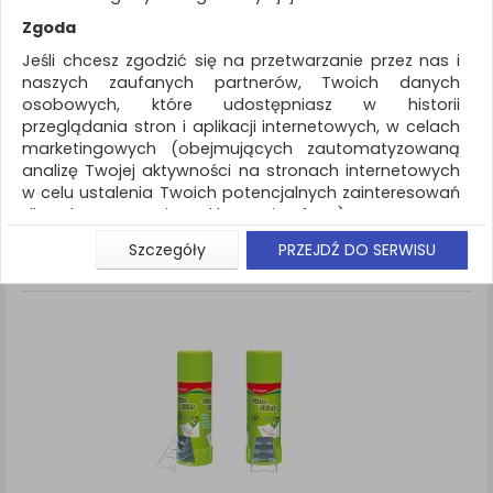
REKLAMA
Zgoda
AKTUALNOŚCI
Jeśli chcesz zgodzić się na przetwarzanie przez nas i
naszych zaufanych partnerów, Twoich danych
osobowych, które udostępniasz w historii
Artykuły szkolne
Nietypowe
przeglądania stron i aplikacji internetowych, w celach
marketingowych (obejmujących zautomatyzowaną
ZNALEZIONYCH PRODUKTÓW: 4
Porównaj (
0
)
analizę Twojej aktywności na stronach internetowych
w celu ustalenia Twoich potencjalnych zainteresowań
Standardowe
Sortuj po
dla dostosowania reklamy i oferty), w tym na
Siatka
Lista
umieszczanie tzw. cookies na Twoich urządzeniach i
Szczegóły
PRZEJDŹ DO SERWISU
ich odczytywanie, kliknij przycisk „Przejdź do serwisu”.
Jeśli nie chcesz wyrazić zgody lub ograniczyć jej
zakres, kliknij „Szczegóły”, gdzie znajdziesz wszelkie
informacje o tym jak to zrobić . Te same informacje
znajdziesz także na podstronie z naszą polityką
prywatności obowiązującą od 25 maja 2018.
W przypadku użytkowników zalogowanych, aby
umożliwić prawidłową realizację Umowy z Państwem i
związane z tym prawidłowe działanie naszej strony
www, a w szczególności np. wysłanie potwierdzenia