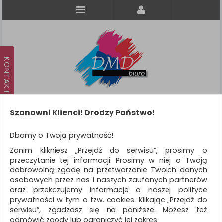
Szanowni Klienci! Drodzy Państwo!
Koszyk
produkt
(0)
Dbamy o Twoją prywatność!
Zanim klikniesz „Przejdź do serwisu”, prosimy o
KATEGORIE
przeczytanie tej informacji. Prosimy w niej o Twoją
dobrowolną zgodę na przetwarzanie Twoich danych
osobowych przez nas i naszych zaufanych partnerów
WSZYSTKIE KATEGORIE
oraz przekazujemy informacje o naszej polityce
prywatności w tym o tzw. cookies. Klikając „Przejdź do
FILTRY
Więcej
serwisu”, zgadzasz się na poniższe. Możesz też
odmówić zgody lub ograniczyć jej zakres.