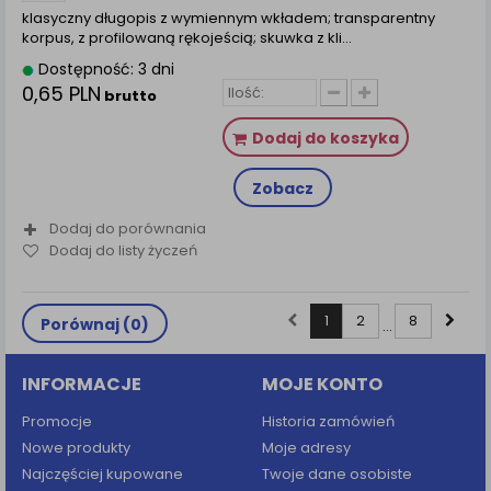
klasyczny długopis z wymiennym wkładem; transparentny
korpus, z profilowaną rękojeścią; skuwka z kli...
Dostępność: 3 dni
0,65 PLN
brutto
Dodaj do koszyka
Zobacz
Dodaj do porównania
Dodaj do listy życzeń
1
2
8
Porównaj (
0
)
...
INFORMACJE
MOJE KONTO
Promocje
Historia zamówień
Nowe produkty
Moje adresy
Najczęściej kupowane
Twoje dane osobiste