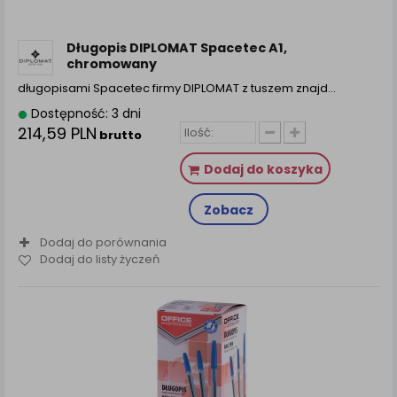
zamówienia na Państwa email lub wyświetlenie
Państwu prawidłowych informacji o promocjach czy
cenach indywidualnych, ważna jest Państwa
Długopis DIPLOMAT Spacetec A1,
wcześniejsza zgoda której udzieliliście podczas
chromowany
zakładania konta.
długopisami Spacetec firmy DIPLOMAT z tuszem znajd...
Każda Państwa zgoda jest dobrowolna i można ją w
Dostępność: 3 dni
dowolnym momencie wycofać.
214,59 PLN
brutto
Polityka prywatności (rozwiń)
Dodaj do koszyka
Klauzula Informacyjna (rozwiń)
Lista Zaufanych Partnerów (rozwiń)
Zobacz
Dodaj do porównania
Dodaj do listy życzeń