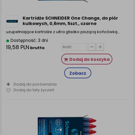
zamówienia na Państwa email lub wyświetlenie
Państwu prawidłowych informacji o promocjach czy
cenach indywidualnych, ważna jest Państwa
Kartridże SCHNEIDER One Change, do piór
wcześniejsza zgoda której udzieliliście podczas
kulkowych, 0,6mm, 5szt., czarne
zakładania konta.
uzupełniające kartridże z ultra gładko piszącą końcówką…
Każda Państwa zgoda jest dobrowolna i można ją w
Dostępność: 3 dni
dowolnym momencie wycofać.
19,58 PLN
brutto
Polityka prywatności (rozwiń)
Klauzula Informacyjna (rozwiń)
Dodaj do koszyka
Lista Zaufanych Partnerów (rozwiń)
Zobacz
Dodaj do porównania
Dodaj do listy życzeń