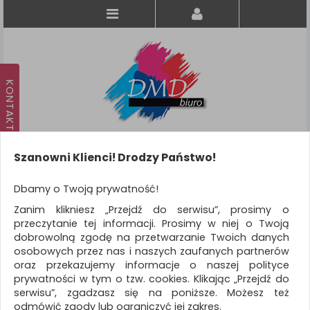
Szanowni Klienci! Drodzy Państwo!
Koszyk
produkt
(0)
Dbamy o Twoją prywatność!
Zanim klikniesz „Przejdź do serwisu”, prosimy o
KATEGORIE
przeczytanie tej informacji. Prosimy w niej o Twoją
dobrowolną zgodę na przetwarzanie Twoich danych
osobowych przez nas i naszych zaufanych partnerów
WSZYSTKIE KATEGORIE
oraz przekazujemy informacje o naszej polityce
prywatności w tym o tzw. cookies. Klikając „Przejdź do
FILTRY
Więcej
serwisu”, zgadzasz się na poniższe. Możesz też
odmówić zgody lub ograniczyć jej zakres.