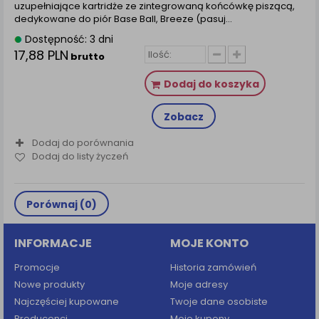
uzupełniające kartridże ze zintegrowaną końcówkę piszącą,
dedykowane do piór Base Ball, Breeze (pasuj...
Dostępność: 3 dni
17,88 PLN
brutto
Dodaj do koszyka
Zobacz
Dodaj do porównania
Dodaj do listy życzeń
Porównaj (
0
)
INFORMACJE
MOJE KONTO
Promocje
Historia zamówień
Nowe produkty
Moje adresy
Najczęściej kupowane
Twoje dane osobiste
Producenci
Moje kupony