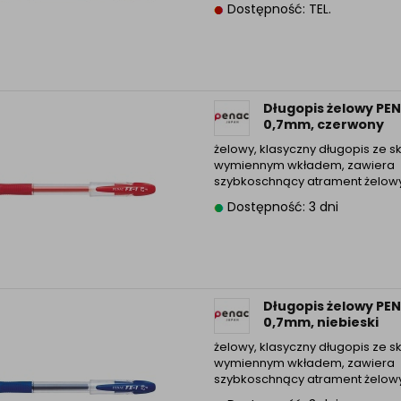
Dostępność: TEL.
Informacyjna (rozwiń)
ufanych Partnerów (rozwiń)
Długopis żelowy PE
0,7mm, czerwony
żelowy, klasyczny długopis ze s
wymiennym wkładem, zawiera
szybkoschnący atrament żelowy 
Dostępność: 3 dni
Długopis żelowy PE
0,7mm, niebieski
żelowy, klasyczny długopis ze s
wymiennym wkładem, zawiera
szybkoschnący atrament żelowy 