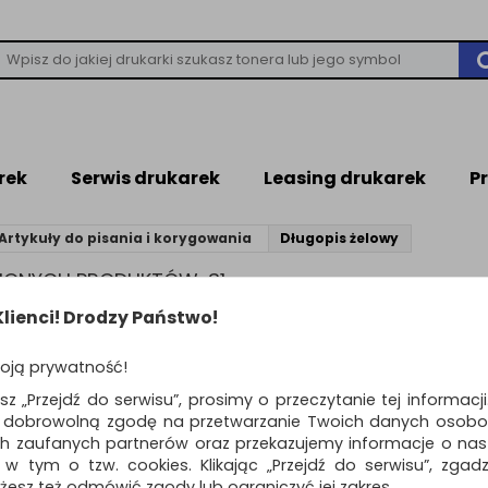
rek
Serwis drukarek
Leasing drukarek
P
Artykuły do pisania i korygowania
Długopis żelowy
ZIONYCH PRODUKTÓW: 31
lienci! Drodzy Państwo!
produktów
Pokaż
Standardowe
12
o
oją prywatność!
Długopis żelowy K
esz „Przejdź do serwisu”, prosimy o przeczytanie tej informacj
SMOOZZY Writer, 0
ą dobrowolną zgodę na przetwarzanie Twoich danych osobo
pakowany na diplay
ch zaufanych partnerów oraz przekazujemy informacje o nasz
kolorów
 w tym o tzw. cookies. Klikając „Przejdź do serwisu”, zgad
obudowa zaprojektowana specj
żesz też odmówić zgody lub ograniczyć jej zakres.