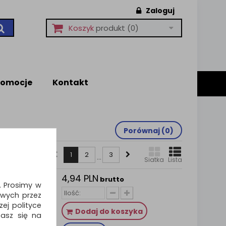
Zaloguj
Koszyk
produkt
(0)
romocje
Kontakt
Porównaj (
0
)
1
2
3
...
Siatka
Lista
4,94 PLN
EYROAD
brutto
i. Prosimy w
,7mm,
wych przez
u, mix
ej polityce
Dodaj do koszyka
zasz się na
alnie