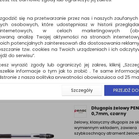
pod kątem ergonomii…
Dostępność: 3 dni
 zgodzić się na przetwarzanie przez nas i naszych zaufanych
ch osobowych, które udostępniasz w historii przeglądan
 internetowych, w celach marketingowych (obe
owaną analizę Twojej aktywności na stronach internetow
Długopis żelowy K
oich potencjalnych zainteresowań dla dostosowania reklamy i
SMOOZZY Writer, 0,
zczanie tzw. cookies na Twoich urządzeniach i ich odczytywan
blister, mix kolorów
ejdź do serwisu”.
długopis KEYROAD Smozzy Writ
cesz wyrazić zgody lub ograniczyć jej zakres, kliknij „Szcze
Dostępność: 3 dni
szelkie informacje o tym jak to zrobić . Te same informacje
stronie z naszą polityką prywatności obowiązującą od 25 maj
u użytkowników zalogowanych, aby umożliwić prawidłową 
Szczegóły
PRZEJDŹ DO
stwem i związane z tym prawidłowe działanie naszej stro
ści np. wysłanie potwierdzenia zamówienia na Państwa
ie Państwu prawidłowych informacji o promocjach c
Długopis żelowy PE
ch, ważna jest Państwa wcześniejsza zgoda której udzieliliś
0,7mm, czarny
onta.
żelowy, klasyczny długopis ze s
wa zgoda jest dobrowolna i można ją w dowolnym momenci
wymiennym wkładem, zawiera
szybkoschnący atrament żelowy 
prywatności (rozwiń)