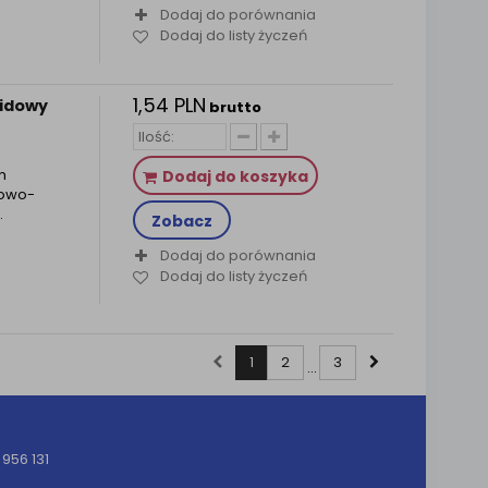
Dodaj do porównania
Dodaj do listy życzeń
1,54 PLN
uidowy
brutto
m
Dodaj do koszyka
lowo-
.
Zobacz
Dodaj do porównania
Dodaj do listy życzeń
1
2
3
...
956 131