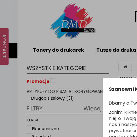
Tonery do drukarek
Tusze do druka
WSZYSTKIE KATEGORIE
ZNALE
Promocje
Szanowni K
ARTYKUŁY DO PISANIA I KORYGOWANIA
Sortuj p
Długopis żelowy (31)
Dbamy o Tw
FILTRY
Więcej
Zanim klikni
niej o Twoj
KLASA
nas i naszy
Ekonomiczne
prywatności
poniższe. Mo
Standard