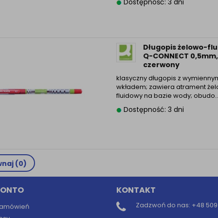
Dostępność: 3 dni
Długopis żelowo-fl
Q-CONNECT 0,5mm,
czerwony
klasyczny długopis z wymienny
wkładem; zawiera atrament że
fluidowy na bazie wody; obudo..
Dostępność: 3 dni
naj (
0
)
KONTO
KONTAKT
Zadzwoń do nas:
+48 509 
 zamówień