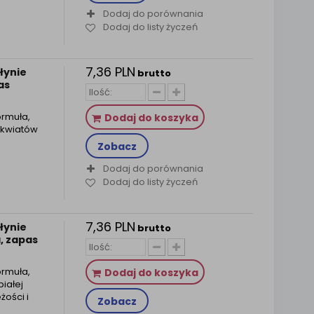
Dodaj do porównania
Dodaj do listy życzeń
7,36 PLN
łynie
brutto
as
ormuła,
Dodaj do koszyka
z kwiatów
Zobacz
Dodaj do porównania
Dodaj do listy życzeń
7,36 PLN
łynie
brutto
, zapas
ormuła,
Dodaj do koszyka
białej
żości i
Zobacz