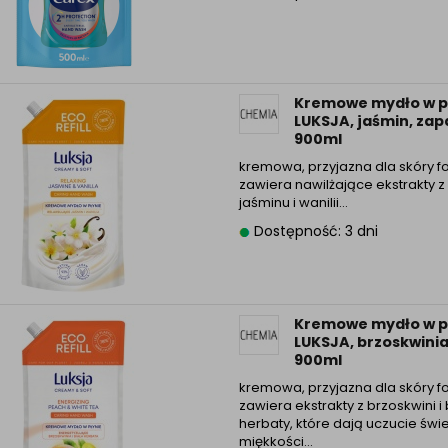
Kremowe mydło w p
LUKSJA, jaśmin, zap
900ml
kremowa, przyjazna dla skóry f
zawiera nawilżające ekstrakty 
jaśminu i wanilii…
Dostępność: 3 dni
Kremowe mydło w p
LUKSJA, brzoskwinia
900ml
kremowa, przyjazna dla skóry f
zawiera ekstrakty z brzoskwini i 
herbaty, które dają uczucie świe
miękkości…