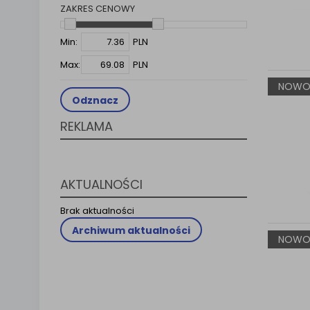
ZAKRES CENOWY
Klauzula 
Lista Za
Min:
PLN
Max:
PLN
NOWO
Odznacz
REKLAMA
AKTUALNOŚCI
Brak aktualności
Archiwum aktualności
NOWO