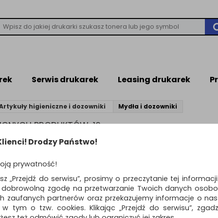
rek
Serwis drukarek
Leasing drukarek
P
Artykuły higieniczne i dozowniki
Mydła i dozowniki
ZIONYCH PRODUKTÓW: 16
lienci! Drodzy Państwo!
produktów
Pokaż
Standardowe
12
o
oją prywatność!
Delikatne mydło w ż
ŚĆ
esz „Przejdź do serwisu”, prosimy o przeczytanie tej informacj
TENZI, zapach kwiat
ą dobrowolną zgodę na przetwarzanie Twoich danych osobo
Perll, 5l
ch zaufanych partnerów oraz przekazujemy informacje o nasz
delikatne mydło w żelu…
 w tym o tzw. cookies. Klikając „Przejdź do serwisu”, zgad
Dostępność: 3 dni
żesz też odmówić zgody lub ograniczyć jej zakres.