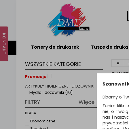
Tonery do drukarek
Tusze do druka
WSZYSTKIE KATEGORIE
ZNALE
Promocje
Szanowni K
ARTYKUŁY HIGIENICZNE I DOZOWNIKI
Sortuj p
Mydła i dozowniki (16)
Dbamy o Tw
FILTRY
Więcej
NOWO
Zanim klikni
niej o Twoj
KLASA
nas i naszy
Ekonomiczne
prywatności
poniższe. Mo
Standard