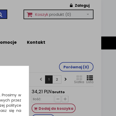
Zaloguj
Koszyk
produkt
(0)
romocje
Kontakt
Porównaj (
0
)
1
2
Siatka
Lista
34,21 PLN
elu
brutto
i. Prosimy w
owy,
wych przez
ej polityce
Dodaj do koszyka
zasz się na