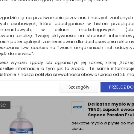
 zgodzić się na przetwarzanie przez nas i naszych zaufanych
ch osobowych, które udostępniasz w historii przeglądan
 internetowych, w celach marketingowych (obe
owaną analizę Twojej aktywności na stronach internetow
Delikatne mydło w p
ŚĆ
oich potencjalnych zainteresowań dla dostosowania reklamy i
TENZI, zapach owoc
zczanie tzw. cookies na Twoich urządzeniach i ich odczytywan
Sapone Passion Fruit
ejdź do serwisu”.
delikatne mydło w płynie do myc
cesz wyrazić zgody lub ograniczyć jej zakres, kliknij „Szcze
ciała…
szelkie informacje o tym jak to zrobić . Te same informacje
Dostępność: 3 dni
stronie z naszą polityką prywatności obowiązującą od 25 maj
u użytkowników zalogowanych, aby umożliwić prawidłową 
Szczegóły
PRZEJDŹ DO
stwem i związane z tym prawidłowe działanie naszej stro
ści np. wysłanie potwierdzenia zamówienia na Państwa
ie Państwu prawidłowych informacji o promocjach c
Delikatne mydło w p
ŚĆ
ch, ważna jest Państwa wcześniejsza zgoda której udzieliliś
TENZI, zapach owoc
onta.
Sapone Passion Fruit
wa zgoda jest dobrowolna i można ją w dowolnym momenci
delikatne mydło w płynie do myc
ciała…
prywatności (rozwiń)