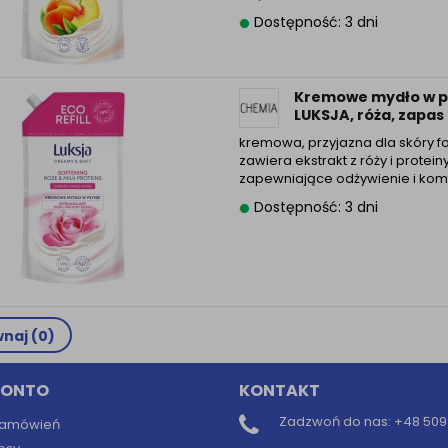
Dostępność: 3 dni
Kremowe mydło w p
LUKSJA, róża, zapas
kremowa, przyjazna dla skóry f
zawiera ekstrakt z róży i protein
zapewniające odżywienie i kom
Dostępność: 3 dni
naj (
0
)
KONTO
KONTAKT
Zadzwoń do nas:
+48 509 
 zamówień