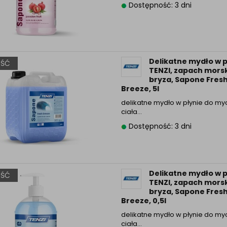
Dostępność: 3 dni
Informacyjna (rozwiń)
ufanych Partnerów (rozwiń)
Delikatne mydło w p
ŚĆ
TENZI, zapach mors
bryza, Sapone Fres
Breeze, 5l
delikatne mydło w płynie do myc
ciała…
Dostępność: 3 dni
Delikatne mydło w p
ŚĆ
TENZI, zapach mors
bryza, Sapone Fres
Breeze, 0,5l
delikatne mydło w płynie do myc
ciała…