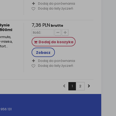
Dodaj do porównania
Dodaj do listy życzeń
7,36 PLN
łynie
brutto
 900ml
ormuła,
y mleka,
Dodaj do koszyka
fort…
Zobacz
Dodaj do porównania
Dodaj do listy życzeń
1
2
956 131