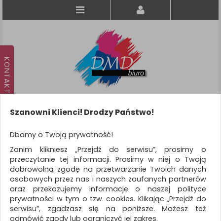
Szanowni Klienci! Drodzy Państwo!
Koszyk
produkt
(0)
Dbamy o Twoją prywatność!
Zanim klikniesz „Przejdź do serwisu”, prosimy o
KATEGORIE
przeczytanie tej informacji. Prosimy w niej o Twoją
dobrowolną zgodę na przetwarzanie Twoich danych
osobowych przez nas i naszych zaufanych partnerów
WSZYSTKIE KATEGORIE
oraz przekazujemy informacje o naszej polityce
prywatności w tym o tzw. cookies. Klikając „Przejdź do
FILTRY
Więcej
serwisu”, zgadzasz się na poniższe. Możesz też
odmówić zgody lub ograniczyć jej zakres.