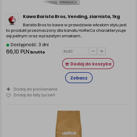
zamówienia na Państwa email lub wyświetlenie
Państwu prawidłowych informacji o promocjach czy
cenach indywidualnych, ważna jest Państwa
Kawa Barista Bros, Vending, ziarnista, 1kg
wcześniejsza zgoda której udzieliliście podczas
Barista Bros to kawa w prawdziwie włoskim stylu jest
zakładania konta.
to produkt przeznaczony dla kanału HoReCa charakteryzuje
Każda Państwa zgoda jest dobrowolna i można ją w
się pełnym oraz wyrazistym smakiem...
dowolnym momencie wycofać.
Dostępność: 3 dni
Polityka prywatności (rozwiń)
66,10 PLN
brutto
Klauzula Informacyjna (rozwiń)
Dodaj do koszyka
Lista Zaufanych Partnerów (rozwiń)
Zobacz
Dodaj do porównania
Dodaj do listy życzeń