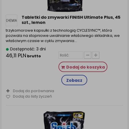
zamówienia na Państwa email lub wyświetlenie
Państwu prawidłowych informacji o promocjach czy
cenach indywidualnych, ważna jest Państwa
Tabletki do zmywarki FINISH Ultimate Plus, 45
wcześniejsza zgoda której udzieliliście podczas
szt., lemon
zakładania konta.
trzykomorowe kapsułki z technologią CYCLESYNC™, która
Każda Państwa zgoda jest dobrowolna i można ją w
pozwala na stopniowe uwalnianie właściwego składnika, we
dowolnym momencie wycofać.
właściwym czasie w cyklu zmywania…
Polityka prywatności (rozwiń)
Dostępność: 3 dni
46,11 PLN
Klauzula Informacyjna (rozwiń)
brutto
Lista Zaufanych Partnerów (rozwiń)
Dodaj do koszyka
Zobacz
Dodaj do porównania
Dodaj do listy życzeń