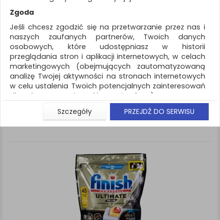
REKLAMA
Zgoda
AKTUALNOŚCI
Jeśli chcesz zgodzić się na przetwarzanie przez nas i
naszych zaufanych partnerów, Twoich danych
osobowych, które udostępniasz w historii
Artykuły higieniczne i dozowniki
Środki
przeglądania stron i aplikacji internetowych, w celach
czyszczące
marketingowych (obejmujących zautomatyzowaną
analizę Twojej aktywności na stronach internetowych
ZNALEZIONYCH PRODUKTÓW: 10
Porównaj (
0
)
w celu ustalenia Twoich potencjalnych zainteresowań
dla dostosowania reklamy i oferty), w tym na
umieszczanie tzw. cookies na Twoich urządzeniach i
Standardowe
Sortuj po
Szczegóły
PRZEJDŹ DO SERWISU
Siatka
Lista
ich odczytywanie, kliknij przycisk „Przejdź do serwisu”.
Jeśli nie chcesz wyrazić zgody lub ograniczyć jej
zakres, kliknij „Szczegóły”, gdzie znajdziesz wszelkie
informacje o tym jak to zrobić . Te same informacje
znajdziesz także na podstronie z naszą polityką
prywatności obowiązującą od 25 maja 2018.
W przypadku użytkowników zalogowanych, aby
umożliwić prawidłową realizację Umowy z Państwem i
związane z tym prawidłowe działanie naszej strony
www, a w szczególności np. wysłanie potwierdzenia