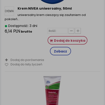
zamówienia na Państwa email lub wyświetlenie
Państwu prawidłowych informacji o promocjach czy
Krem NIVEA uniwersalny, 50ml
cenach indywidualnych, ważna jest Państwa
uniwersalny krem cieszący się zaufaniem od
wcześniejsza zgoda której udzieliliście podczas
pokoleń…
zakładania konta.
Dostępność: 3 dni
Każda Państwa zgoda jest dobrowolna i można ją w
6,14 PLN
brutto
dowolnym momencie wycofać.
Polityka prywatności (rozwiń)
Dodaj do koszyka
Klauzula Informacyjna (rozwiń)
Zobacz
Lista Zaufanych Partnerów (rozwiń)
Dodaj do porównania
Dodaj do listy życzeń