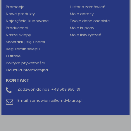
Promocje
Historia zamówień
Nowe produkty
Moje adresy
Najczęściej kupowane
Twoje dane osobiste
Producenci
Moje kupony
Nasze sklepy
Moje listy życzeń
Skontaktuj się z nami
Regulamin sklepu
O firmie
Polityka prywatności
Klauzula informacyjna
KONTAKT
Zadzwoń do nas:
+48 509 956 131
Email:
zamowienia@dmd-biuro.pl