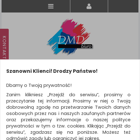
Szanowni Klienci! Drodzy Państwo!
Koszyk
produkt
(0)
Dbamy o Twoją prywatność!
Zanim klikniesz „Przejdź do serwisu”, prosimy o
KATEGORIE
przeczytanie tej informacji. Prosimy w niej o Twoją
dobrowolną zgodę na przetwarzanie Twoich danych
osobowych przez nas i naszych zaufanych partnerów
WSZYSTKIE KATEGORIE
oraz przekazujemy informacje o naszej polityce
prywatności w tym o tzw. cookies. Klikając „Przejdź do
FILTRY
Więcej
serwisu”, zgadzasz się na poniższe. Możesz też
odmówić zgody lub ograniczyć jej zakres.