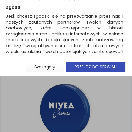
REKLAMA
Zgoda
AKTUALNOŚCI
Jeśli chcesz zgodzić się na przetwarzanie przez nas i
naszych zaufanych partnerów, Twoich danych
osobowych, które udostępniasz w historii
Artykuły higieniczne i dozowniki
Kremy
przeglądania stron i aplikacji internetowych, w celach
marketingowych (obejmujących zautomatyzowaną
ZNALEZIONYCH PRODUKTÓW: 2
Porównaj (
0
)
analizę Twojej aktywności na stronach internetowych
w celu ustalenia Twoich potencjalnych zainteresowań
Standardowe
Sortuj po
dla dostosowania reklamy i oferty), w tym na
Siatka
Lista
umieszczanie tzw. cookies na Twoich urządzeniach i
Szczegóły
PRZEJDŹ DO SERWISU
ich odczytywanie, kliknij przycisk „Przejdź do serwisu”.
Jeśli nie chcesz wyrazić zgody lub ograniczyć jej
zakres, kliknij „Szczegóły”, gdzie znajdziesz wszelkie
informacje o tym jak to zrobić . Te same informacje
znajdziesz także na podstronie z naszą polityką
prywatności obowiązującą od 25 maja 2018.
W przypadku użytkowników zalogowanych, aby
umożliwić prawidłową realizację Umowy z Państwem i
związane z tym prawidłowe działanie naszej strony
www, a w szczególności np. wysłanie potwierdzenia