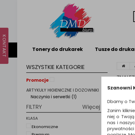
Tonery do drukarek
Tusze do druka
WSZYSTKIE KATEGORIE
ZNALE
Promocje
Szanowni K
ARTYKUŁY HIGIENICZNE I DOZOWNIKI
Sortuj p
Naczynia i serwetki (1)
Dbamy o Tw
FILTRY
Więcej
Zanim klikni
niej o Twoj
KLASA
nas i naszy
Ekonomiczne
prywatności
poniższe. Mo
Premium