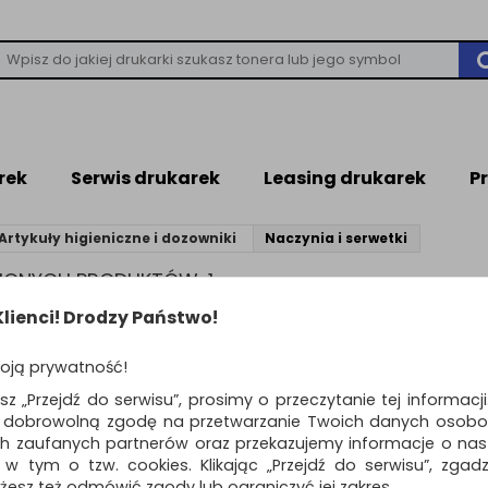
rek
Serwis drukarek
Leasing drukarek
P
Artykuły higieniczne i dozowniki
Naczynia i serwetki
ZIONYCH PRODUKTÓW: 1
lienci! Drodzy Państwo!
Standardowe
o
oją prywatność!
Łyżka plastikowa OF
esz „Przejdź do serwisu”, prosimy o przeczytanie tej informacj
PRODUCTS, 17cm, 100
ą dobrowolną zgodę na przetwarzanie Twoich danych osobo
biała
ch zaufanych partnerów oraz przekazujemy informacje o nasz
plastikowa łyżka stołowa, dług
 w tym o tzw. cookies. Klikając „Przejdź do serwisu”, zgad
Dostępność: 3 dni
żesz też odmówić zgody lub ograniczyć jej zakres.