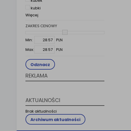
kubek
Klauzula 
kubki
Lista Za
Więcej
ZAKRES CENOWY
Min:
PLN
Max:
PLN
Odznacz
REKLAMA
AKTUALNOŚCI
Brak aktualności
Archiwum aktualności