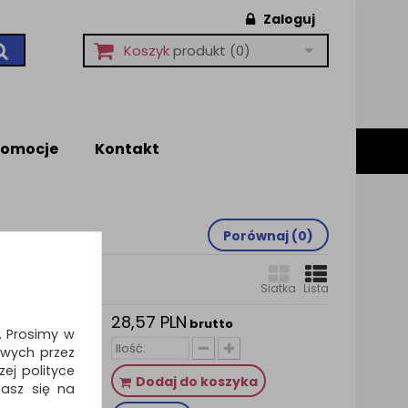
Zaloguj
Koszyk
produkt
(0)
romocje
Kontakt
Porównaj (
0
)
Siatka
Lista
28,57 PLN
FICE
brutto
i. Prosimy w
 szt.,
wych przez
ej polityce
ość 17cm…
Dodaj do koszyka
zasz się na