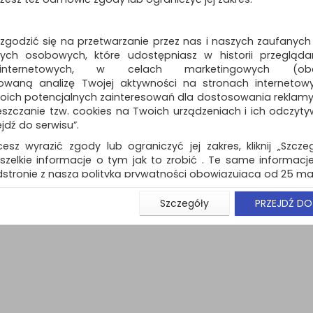
 zgodzić się na przetwarzanie przez nas i naszych zaufanych
ch osobowych, które udostępniasz w historii przeglądan
 internetowych, w celach marketingowych (obe
owaną analizę Twojej aktywności na stronach internetow
oich potencjalnych zainteresowań dla dostosowania reklamy i
naj (
0
)
zczanie tzw. cookies na Twoich urządzeniach i ich odczytywan
ejdź do serwisu”.
cesz wyrazić zgody lub ograniczyć jej zakres, kliknij „Szcze
szelkie informacje o tym jak to zrobić . Te same informacje
stronie z naszą polityką prywatności obowiązującą od 25 maj
u użytkowników zalogowanych, aby umożliwić prawidłową 
Szczegóły
PRZEJDŹ DO
stwem i związane z tym prawidłowe działanie naszej stro
ści np. wysłanie potwierdzenia zamówienia na Państwa
ie Państwu prawidłowych informacji o promocjach c
ch, ważna jest Państwa wcześniejsza zgoda której udzieliliś
onta.
wa zgoda jest dobrowolna i można ją w dowolnym momenci
prywatności (rozwiń)