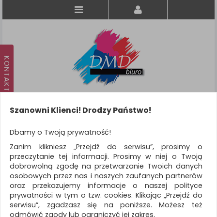
Szanowni Klienci! Drodzy Państwo!
Koszyk
produkt
(0)
Dbamy o Twoją prywatność!
Zanim klikniesz „Przejdź do serwisu”, prosimy o
KATEGORIE
przeczytanie tej informacji. Prosimy w niej o Twoją
dobrowolną zgodę na przetwarzanie Twoich danych
osobowych przez nas i naszych zaufanych partnerów
WSZYSTKIE KATEGORIE
oraz przekazujemy informacje o naszej polityce
prywatności w tym o tzw. cookies. Klikając „Przejdź do
FILTRY
Więcej
serwisu”, zgadzasz się na poniższe. Możesz też
odmówić zgody lub ograniczyć jej zakres.