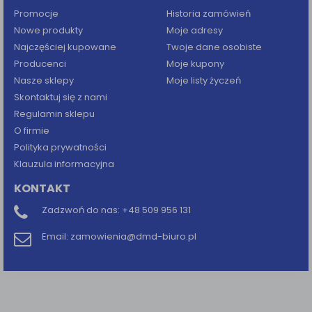
Promocje
Historia zamówień
Nowe produkty
Moje adresy
Najczęściej kupowane
Twoje dane osobiste
Producenci
Moje kupony
Nasze sklepy
Moje listy życzeń
Skontaktuj się z nami
Regulamin sklepu
O firmie
Polityka prywatności
Klauzula informacyjna
KONTAKT
Zadzwoń do nas:
+48 509 956 131
Email:
zamowienia@dmd-biuro.pl