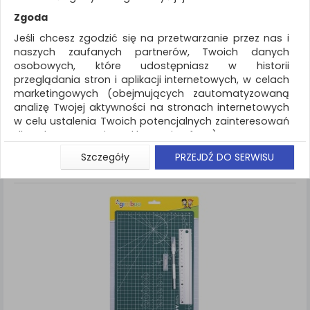
REKLAMA
Zgoda
AKTUALNOŚCI
Jeśli chcesz zgodzić się na przetwarzanie przez nas i
naszych zaufanych partnerów, Twoich danych
osobowych, które udostępniasz w historii
Artykuły szkolne
Produkty kreatywne
przeglądania stron i aplikacji internetowych, w celach
marketingowych (obejmujących zautomatyzowaną
ZNALEZIONYCH PRODUKTÓW: 1
Porównaj (
0
)
analizę Twojej aktywności na stronach internetowych
w celu ustalenia Twoich potencjalnych zainteresowań
Standardowe
Sortuj po
dla dostosowania reklamy i oferty), w tym na
Siatka
Lista
umieszczanie tzw. cookies na Twoich urządzeniach i
Szczegóły
PRZEJDŹ DO SERWISU
ich odczytywanie, kliknij przycisk „Przejdź do serwisu”.
Jeśli nie chcesz wyrazić zgody lub ograniczyć jej
zakres, kliknij „Szczegóły”, gdzie znajdziesz wszelkie
informacje o tym jak to zrobić . Te same informacje
znajdziesz także na podstronie z naszą polityką
prywatności obowiązującą od 25 maja 2018.
W przypadku użytkowników zalogowanych, aby
umożliwić prawidłową realizację Umowy z Państwem i
związane z tym prawidłowe działanie naszej strony
www, a w szczególności np. wysłanie potwierdzenia