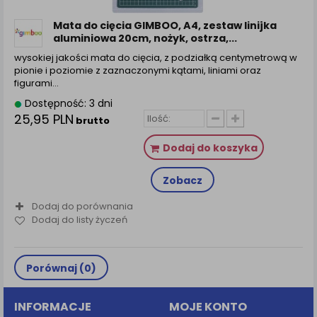
zamówienia na Państwa email lub wyświetlenie
Państwu prawidłowych informacji o promocjach czy
Mata do cięcia GIMBOO, A4, zestaw linijka
cenach indywidualnych, ważna jest Państwa
aluminiowa 20cm, nożyk, ostrza,...
wcześniejsza zgoda której udzieliliście podczas
wysokiej jakości mata do cięcia, z podziałką centymetrową w
zakładania konta.
pionie i poziomie z zaznaczonymi kątami, liniami oraz
Każda Państwa zgoda jest dobrowolna i można ją w
figurami…
dowolnym momencie wycofać.
Dostępność: 3 dni
Polityka prywatności (rozwiń)
25,95 PLN
brutto
Klauzula Informacyjna (rozwiń)
Dodaj do koszyka
Lista Zaufanych Partnerów (rozwiń)
Zobacz
Dodaj do porównania
Dodaj do listy życzeń
Porównaj (
0
)
INFORMACJE
MOJE KONTO