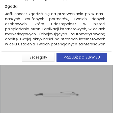
REKLAMA
Zgoda
AKTUALNOŚCI
Jeśli chcesz zgodzić się na przetwarzanie przez nas i
naszych zaufanych partnerów, Twoich danych
osobowych, które udostępniasz w historii
Artykuły do pisania i korygowania
Długopis
przeglądania stron i aplikacji internetowych, w celach
marketingowych (obejmujących zautomatyzowaną
ZNALEZIONYCH PRODUKTÓW: 1
Porównaj (
0
)
analizę Twojej aktywności na stronach internetowych
w celu ustalenia Twoich potencjalnych zainteresowań
Standardowe
Sortuj po
dla dostosowania reklamy i oferty), w tym na
Siatka
Lista
umieszczanie tzw. cookies na Twoich urządzeniach i
Szczegóły
PRZEJDŹ DO SERWISU
ich odczytywanie, kliknij przycisk „Przejdź do serwisu”.
Jeśli nie chcesz wyrazić zgody lub ograniczyć jej
zakres, kliknij „Szczegóły”, gdzie znajdziesz wszelkie
informacje o tym jak to zrobić . Te same informacje
znajdziesz także na podstronie z naszą polityką
prywatności obowiązującą od 25 maja 2018.
W przypadku użytkowników zalogowanych, aby
umożliwić prawidłową realizację Umowy z Państwem i
związane z tym prawidłowe działanie naszej strony
www, a w szczególności np. wysłanie potwierdzenia