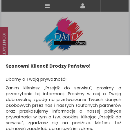
Szanowni Klienci! Drodzy Państwo!
Koszyk
produkt
(0)
Dbamy o Twoją prywatność!
Zanim klikniesz „Przejdź do serwisu”, prosimy o
KATEGORIE
przeczytanie tej informacji. Prosimy w niej o Twoją
dobrowolną zgodę na przetwarzanie Twoich danych
osobowych przez nas i naszych zaufanych partnerów
WSZYSTKIE KATEGORIE
oraz przekazujemy informacje o naszej polityce
prywatności w tym o tzw. cookies. Klikając „Przejdź do
FILTRY
Więcej
serwisu”, zgadzasz się na poniższe. Możesz też
odmówić zgody lub ograniczyć jej zakres.