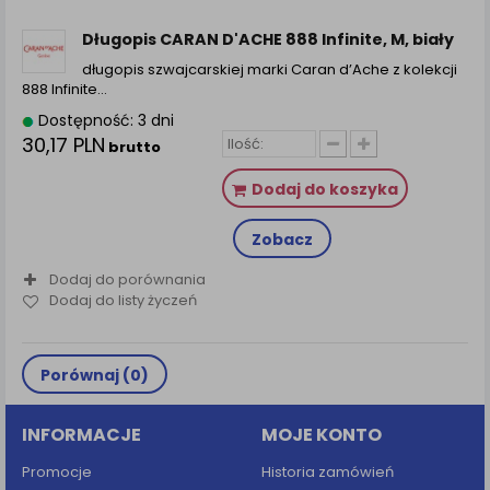
zamówienia na Państwa email lub wyświetlenie
Państwu prawidłowych informacji o promocjach czy
Długopis CARAN D'ACHE 888 Infinite, M, biały
cenach indywidualnych, ważna jest Państwa
długopis szwajcarskiej marki Caran d’Ache z kolekcji
wcześniejsza zgoda której udzieliliście podczas
888 Infinite…
zakładania konta.
Dostępność: 3 dni
Każda Państwa zgoda jest dobrowolna i można ją w
30,17 PLN
brutto
dowolnym momencie wycofać.
Polityka prywatności (rozwiń)
Dodaj do koszyka
Klauzula Informacyjna (rozwiń)
Zobacz
Lista Zaufanych Partnerów (rozwiń)
Dodaj do porównania
Dodaj do listy życzeń
Porównaj (
0
)
INFORMACJE
MOJE KONTO
Promocje
Historia zamówień