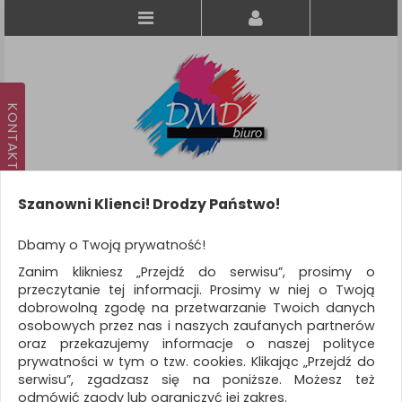
Szanowni Klienci! Drodzy Państwo!
Koszyk
produkt
(0)
Dbamy o Twoją prywatność!
Zanim klikniesz „Przejdź do serwisu”, prosimy o
KATEGORIE
przeczytanie tej informacji. Prosimy w niej o Twoją
dobrowolną zgodę na przetwarzanie Twoich danych
osobowych przez nas i naszych zaufanych partnerów
WSZYSTKIE KATEGORIE
oraz przekazujemy informacje o naszej polityce
prywatności w tym o tzw. cookies. Klikając „Przejdź do
FILTRY
Więcej
serwisu”, zgadzasz się na poniższe. Możesz też
odmówić zgody lub ograniczyć jej zakres.