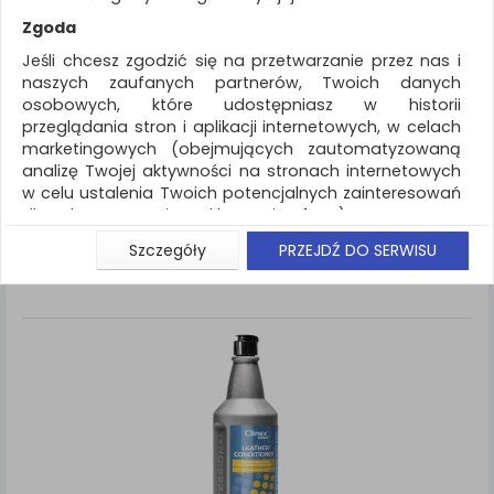
REKLAMA
Zgoda
AKTUALNOŚCI
Jeśli chcesz zgodzić się na przetwarzanie przez nas i
naszych zaufanych partnerów, Twoich danych
osobowych, które udostępniasz w historii
Artykuły higieniczne i dozowniki
Środki
przeglądania stron i aplikacji internetowych, w celach
czyszczące
marketingowych (obejmujących zautomatyzowaną
analizę Twojej aktywności na stronach internetowych
ZNALEZIONYCH PRODUKTÓW: 1
Porównaj (
0
)
w celu ustalenia Twoich potencjalnych zainteresowań
dla dostosowania reklamy i oferty), w tym na
umieszczanie tzw. cookies na Twoich urządzeniach i
Standardowe
Sortuj po
Szczegóły
PRZEJDŹ DO SERWISU
Siatka
Lista
ich odczytywanie, kliknij przycisk „Przejdź do serwisu”.
Jeśli nie chcesz wyrazić zgody lub ograniczyć jej
zakres, kliknij „Szczegóły”, gdzie znajdziesz wszelkie
informacje o tym jak to zrobić . Te same informacje
znajdziesz także na podstronie z naszą polityką
prywatności obowiązującą od 25 maja 2018.
W przypadku użytkowników zalogowanych, aby
umożliwić prawidłową realizację Umowy z Państwem i
związane z tym prawidłowe działanie naszej strony
www, a w szczególności np. wysłanie potwierdzenia