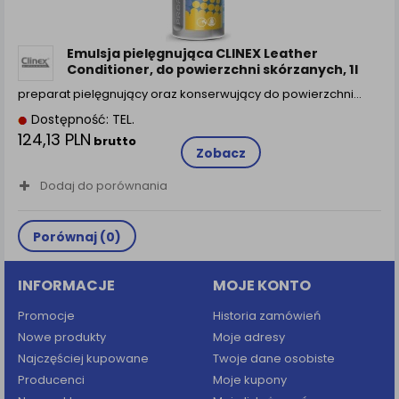
zamówienia na Państwa email lub wyświetlenie
Państwu prawidłowych informacji o promocjach czy
cenach indywidualnych, ważna jest Państwa
Emulsja pielęgnująca CLINEX Leather
wcześniejsza zgoda której udzieliliście podczas
Conditioner, do powierzchni skórzanych, 1l
zakładania konta.
preparat pielęgnujący oraz konserwujący do powierzchni…
Każda Państwa zgoda jest dobrowolna i można ją w
Dostępność: TEL.
dowolnym momencie wycofać.
124,13 PLN
brutto
Polityka prywatności (rozwiń)
Zobacz
Klauzula Informacyjna (rozwiń)
Dodaj do porównania
Lista Zaufanych Partnerów (rozwiń)
Porównaj (
0
)
INFORMACJE
MOJE KONTO
Promocje
Historia zamówień
Nowe produkty
Moje adresy
Najczęściej kupowane
Twoje dane osobiste
Producenci
Moje kupony