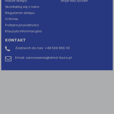
Nasze sklepy
Moje listy życzeń
Skontaktuj się z nami
Regulamin sklepu
O firmie
Polityka prywatności
Klauzula informacyjna
KONTAKT
Zadzwoń do nas:
+48 509 956 131
Email:
zamowienia@dmd-biuro.pl