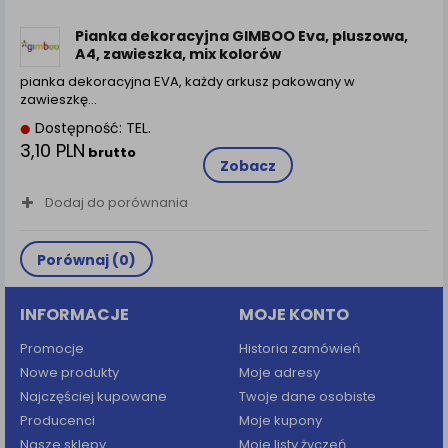
zamówienia na Państwa email lub wyświetlenie
Państwu prawidłowych informacji o promocjach czy
Pianka dekoracyjna GIMBOO Eva, pluszowa,
cenach indywidualnych, ważna jest Państwa
A4, zawieszka, mix kolorów
wcześniejsza zgoda której udzieliliście podczas
pianka dekoracyjna EVA, każdy arkusz pakowany w
zakładania konta.
zawieszkę…
Każda Państwa zgoda jest dobrowolna i można ją w
Dostępność: TEL.
dowolnym momencie wycofać.
3,10 PLN
brutto
Polityka prywatności (rozwiń)
Zobacz
Klauzula Informacyjna (rozwiń)
Dodaj do porównania
Lista Zaufanych Partnerów (rozwiń)
Porównaj (
0
)
INFORMACJE
MOJE KONTO
Promocje
Historia zamówień
Nowe produkty
Moje adresy
Najczęściej kupowane
Twoje dane osobiste
Producenci
Moje kupony
Nasze sklepy
Moje listy życzeń