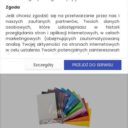
REKLAMA
Zgoda
AKTUALNOŚCI
Jeśli chcesz zgodzić się na przetwarzanie przez nas i
naszych zaufanych partnerów, Twoich danych
osobowych, które udostępniasz w historii
Artykuły szkolne
Arkusze
przeglądania stron i aplikacji internetowych, w celach
marketingowych (obejmujących zautomatyzowaną
ZNALEZIONYCH PRODUKTÓW: 1
Porównaj (
0
)
analizę Twojej aktywności na stronach internetowych
w celu ustalenia Twoich potencjalnych zainteresowań
Standardowe
Sortuj po
dla dostosowania reklamy i oferty), w tym na
Siatka
Lista
umieszczanie tzw. cookies na Twoich urządzeniach i
Szczegóły
PRZEJDŹ DO SERWISU
ich odczytywanie, kliknij przycisk „Przejdź do serwisu”.
Jeśli nie chcesz wyrazić zgody lub ograniczyć jej
zakres, kliknij „Szczegóły”, gdzie znajdziesz wszelkie
informacje o tym jak to zrobić . Te same informacje
znajdziesz także na podstronie z naszą polityką
prywatności obowiązującą od 25 maja 2018.
W przypadku użytkowników zalogowanych, aby
umożliwić prawidłową realizację Umowy z Państwem i
związane z tym prawidłowe działanie naszej strony
www, a w szczególności np. wysłanie potwierdzenia