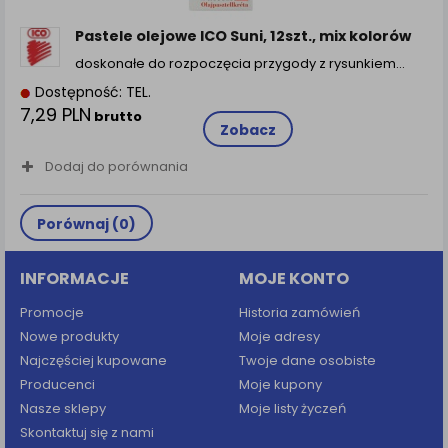
zamówienia na Państwa email lub wyświetlenie
Państwu prawidłowych informacji o promocjach czy
Pastele olejowe ICO Suni, 12szt., mix kolorów
cenach indywidualnych, ważna jest Państwa
doskonałe do rozpoczęcia przygody z rysunkiem…
wcześniejsza zgoda której udzieliliście podczas
zakładania konta.
Dostępność: TEL.
7,29 PLN
Każda Państwa zgoda jest dobrowolna i można ją w
brutto
Zobacz
dowolnym momencie wycofać.
Polityka prywatności (rozwiń)
Dodaj do porównania
Klauzula Informacyjna (rozwiń)
Lista Zaufanych Partnerów (rozwiń)
Porównaj (
0
)
INFORMACJE
MOJE KONTO
Promocje
Historia zamówień
Nowe produkty
Moje adresy
Najczęściej kupowane
Twoje dane osobiste
Producenci
Moje kupony
Nasze sklepy
Moje listy życzeń
Skontaktuj się z nami