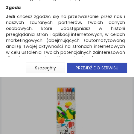
REKLAMA
Zgoda
AKTUALNOŚCI
Jeśli chcesz zgodzić się na przetwarzanie przez nas i
naszych zaufanych partnerów, Twoich danych
osobowych, które udostępniasz w historii
Artykuły szkolne
Pastele
przeglądania stron i aplikacji internetowych, w celach
marketingowych (obejmujących zautomatyzowaną
ZNALEZIONYCH PRODUKTÓW: 1
Porównaj (
0
)
analizę Twojej aktywności na stronach internetowych
w celu ustalenia Twoich potencjalnych zainteresowań
Standardowe
Sortuj po
dla dostosowania reklamy i oferty), w tym na
Siatka
Lista
umieszczanie tzw. cookies na Twoich urządzeniach i
Szczegóły
PRZEJDŹ DO SERWISU
ich odczytywanie, kliknij przycisk „Przejdź do serwisu”.
Jeśli nie chcesz wyrazić zgody lub ograniczyć jej
zakres, kliknij „Szczegóły”, gdzie znajdziesz wszelkie
informacje o tym jak to zrobić . Te same informacje
znajdziesz także na podstronie z naszą polityką
prywatności obowiązującą od 25 maja 2018.
W przypadku użytkowników zalogowanych, aby
umożliwić prawidłową realizację Umowy z Państwem i
związane z tym prawidłowe działanie naszej strony
www, a w szczególności np. wysłanie potwierdzenia