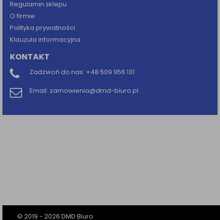
Regulamin sklepu
O firmie
Polityka prywatności
Klauzula informacyjna
KONTAKT
Zadzwoń do nas:
+48 509 956 131
Email:
zamowienia@dmd-biuro.pl
© 2019 - 2026 DMD Biuro