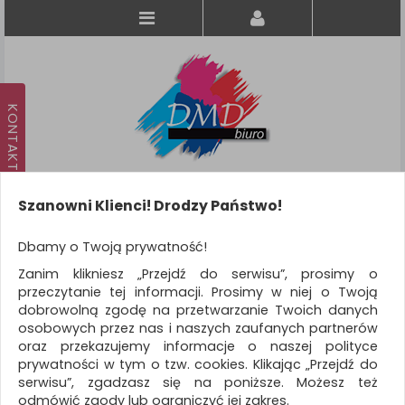
Szanowni Klienci! Drodzy Państwo!
Koszyk
produkt
(0)
Dbamy o Twoją prywatność!
Zanim klikniesz „Przejdź do serwisu”, prosimy o
KATEGORIE
przeczytanie tej informacji. Prosimy w niej o Twoją
dobrowolną zgodę na przetwarzanie Twoich danych
osobowych przez nas i naszych zaufanych partnerów
WSZYSTKIE KATEGORIE
oraz przekazujemy informacje o naszej polityce
prywatności w tym o tzw. cookies. Klikając „Przejdź do
FILTRY
Więcej
serwisu”, zgadzasz się na poniższe. Możesz też
odmówić zgody lub ograniczyć jej zakres.