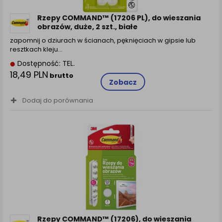
zamówienia na Państwa email lub wyświetlenie
Państwu prawidłowych informacji o promocjach czy
Rzepy COMMAND™ (17206 PL), do wieszania
cenach indywidualnych, ważna jest Państwa
obrazów, duże, 2 szt., białe
wcześniejsza zgoda której udzieliliście podczas
zapomnij o dziurach w ścianach, pęknięciach w gipsie lub
zakładania konta.
resztkach kleju…
Każda Państwa zgoda jest dobrowolna i można ją w
Dostępność: TEL.
dowolnym momencie wycofać.
18,49 PLN
brutto
Polityka prywatności (rozwiń)
Zobacz
Klauzula Informacyjna (rozwiń)
Dodaj do porównania
Lista Zaufanych Partnerów (rozwiń)
Rzepy COMMAND™ (17206), do wieszania