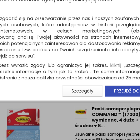
kiedykolwiek zechcesz, bez us
ścian i innych powierzchni…
Dostępność: 3 dni
 zgodzić się na przetwarzanie przez nas i naszych zaufanych
ch osobowych, które udostępniasz w historii przeglądan
 internetowych, w celach marketingowych (obe
owaną analizę Twojej aktywności na stronach internetow
Paski samoprzylep
oich potencjalnych zainteresowań dla dostosowania reklamy i
COMMAND™ (17020)
zczanie tzw. cookies na Twoich urządzeniach i ich odczytywan
wymienne, mini, 40 s
ejdź do serwisu”.
transparentne
cesz wyrazić zgody lub ograniczyć jej zakres, kliknij „Szcze
usuwalne paski samoprzylepne
Command™ to innowacyjne roz
szelkie informacje o tym jak to zrobić . Te same informacje
umożliwiające bezpieczne wies
stronie z naszą polityką prywatności obowiązującą od 25 maj
różnych elementów bez uszkod
u użytkowników zalogowanych, aby umożliwić prawidłową 
powierzchni…
Szczegóły
PRZEJDŹ DO
stwem i związane z tym prawidłowe działanie naszej stro
Dostępność: 3 dni
ści np. wysłanie potwierdzenia zamówienia na Państwa
ie Państwu prawidłowych informacji o promocjach c
Paski samoprzylep
ch, ważna jest Państwa wcześniejsza zgoda której udzieliliś
COMMAND™ (17200)
onta.
wymienne, 4 duże + 
średnie + 8...
wa zgoda jest dobrowolna i można ją w dowolnym momenci
usuwalne paski samoprzylepne
prywatności (rozwiń)
Command™ to innowacyjne roz