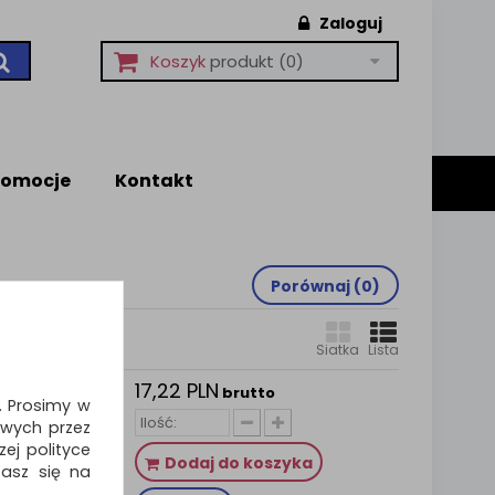
Zaloguj
Koszyk
produkt
(0)
romocje
Kontakt
Porównaj (
0
)
Siatka
Lista
17,22 PLN
brutto
i. Prosimy w
 małe,
wych przez
ej polityce
ozwalają
Dodaj do koszyka
zasz się na