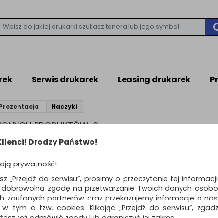
rek
Serwis drukarek
Leasing drukarek
P
Prezentacja
Haczyki
ZIONYCH PRODUKTÓW: 6
lienci! Drodzy Państwo!
Standardowe
o
oją prywatność!
Paski do plakatów
esz „Przejdź do serwisu”, prosimy o przeczytanie tej informacj
COMMAND™ (17024),
ą dobrowolną zgodę na przetwarzanie Twoich danych osobo
12 szt., białe
ch zaufanych partnerów oraz przekazujemy informacje o nasz
paski do plakatów Command p
 w tym o tzw. cookies. Klikając „Przejdź do serwisu”, zgad
na swobodne dekorowanie,
żesz też odmówić zgody lub ograniczyć jej zakres.