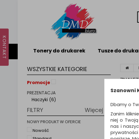
Tonery do drukarek
Tusze do druka
WSZYSTKIE KATEGORIE
ZNALE
Promocje
Szanowni K
PREZENTACJA
Sortuj p
Haczyki (6)
Dbamy o Tw
FILTRY
Więcej
Zanim klikni
niej o Twoj
NOWY PRODUKT W OFERCIE
nas i naszy
Nowość
prywatności
poniższe. Mo
Standard