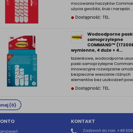
mocowania haczyków Comma
użycia gwoździ, śrub i narzędzi…
Dostępność: TEL.
Wodoodporne pask
samoprzylepne
COMMAND™ (17200B
wymienne, 4 duże + 4...
łazienkowe, wodoodporne usu
paski samoprzylepne Comman
innowacyjne rozwiązanie umożl
bezpieczne wieszanie różnych
elementów bez uszkodzeń pow
Dostępność: TEL.
naj (
0
)
KONTO
KONTAKT
Zadzwoń do nas:
+48 509 
 zamówień