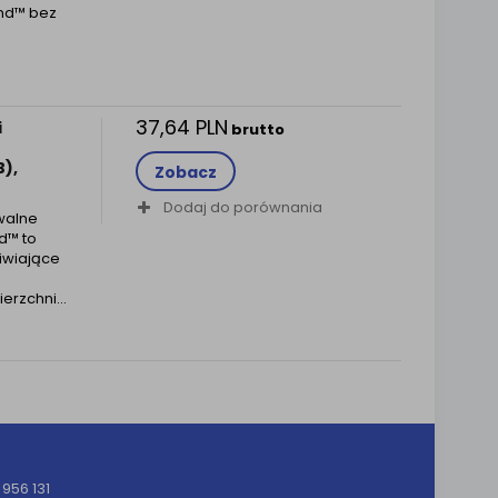
nd™ bez
37,64 PLN
i
brutto
),
Zobacz
Dodaj do porównania
walne
d™ to
iwiające
ierzchni…
956 131