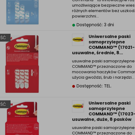
Informacyjna (rozwiń)
umożliwiające bezpieczne wies
różnych elementów bez uszkod
ufanych Partnerów (rozwiń)
powierzchni…
Dostępność: 3 dni
Uniwersalne paski
ŚĆ
samoprzylepne
COMMAND™ (17021-
usuwalne, średnie, 8...
usuwalne paski samoprzylepne
COMMAND™ przeznaczone do
mocowania haczyków Comma
użycia gwoździ, śrub i narzędzi…
Dostępność: TEL.
Uniwersalne paski
ŚĆ
samoprzylepne
COMMAND™ (17023-
usuwalne, duże, 8 pasków
usuwalne paski samoprzylepne
COMMAND™ przeznaczone do