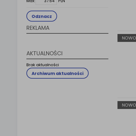
Max:
PLN
Klauzula 
Lista Za
Odznacz
REKLAMA
NOWO
AKTUALNOŚCI
Brak aktualności
Archiwum aktualności
NOWO