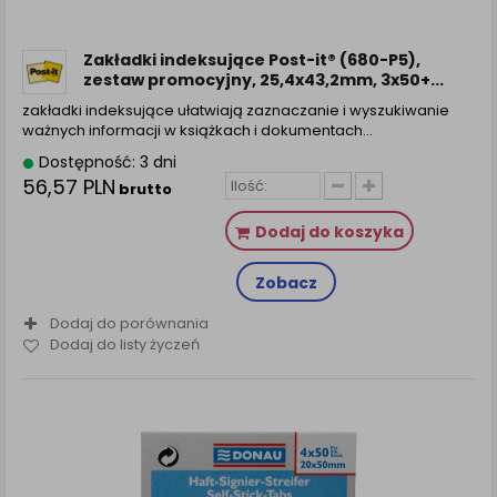
zamówienia na Państwa email lub wyświetlenie
Państwu prawidłowych informacji o promocjach czy
cenach indywidualnych, ważna jest Państwa
Zakładki indeksujące Post-it® (680-P5),
wcześniejsza zgoda której udzieliliście podczas
zestaw promocyjny, 25,4x43,2mm, 3x50+...
zakładania konta.
zakładki indeksujące ułatwiają zaznaczanie i wyszukiwanie
Każda Państwa zgoda jest dobrowolna i można ją w
ważnych informacji w książkach i dokumentach…
dowolnym momencie wycofać.
Dostępność: 3 dni
Polityka prywatności (rozwiń)
56,57 PLN
brutto
Klauzula Informacyjna (rozwiń)
Dodaj do koszyka
Lista Zaufanych Partnerów (rozwiń)
Zobacz
Dodaj do porównania
Dodaj do listy życzeń