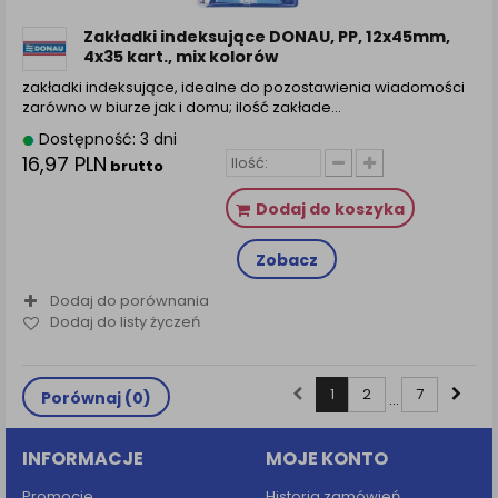
Zakładki indeksujące DONAU, PP, 12x45mm,
4x35 kart., mix kolorów
zakładki indeksujące, idealne do pozostawienia wiadomości
zarówno w biurze jak i domu; ilość zakłade...
Dostępność: 3 dni
16,97 PLN
brutto
Dodaj do koszyka
Zobacz
Dodaj do porównania
Dodaj do listy życzeń
1
2
7
Porównaj (
0
)
...
INFORMACJE
MOJE KONTO
Promocje
Historia zamówień