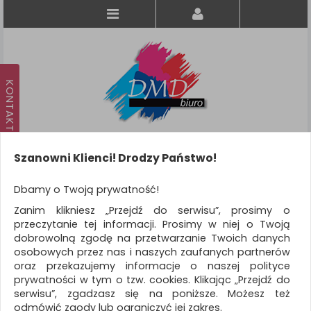
Szanowni Klienci! Drodzy Państwo!
Koszyk
produkt
(0)
Dbamy o Twoją prywatność!
Zanim klikniesz „Przejdź do serwisu”, prosimy o
KATEGORIE
przeczytanie tej informacji. Prosimy w niej o Twoją
dobrowolną zgodę na przetwarzanie Twoich danych
osobowych przez nas i naszych zaufanych partnerów
WSZYSTKIE KATEGORIE
oraz przekazujemy informacje o naszej polityce
prywatności w tym o tzw. cookies. Klikając „Przejdź do
FILTRY
Więcej
serwisu”, zgadzasz się na poniższe. Możesz też
odmówić zgody lub ograniczyć jej zakres.