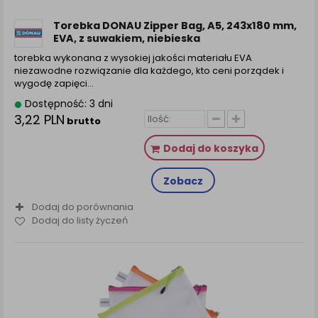
zamówienia na Państwa email lub wyświetlenie
Państwu prawidłowych informacji o promocjach czy
Torebka DONAU Zipper Bag, A5, 243x180 mm,
cenach indywidualnych, ważna jest Państwa
EVA, z suwakiem, niebieska
wcześniejsza zgoda której udzieliliście podczas
torebka wykonana z wysokiej jakości materiału EVA
zakładania konta.
niezawodne rozwiązanie dla każdego, kto ceni porządek i
Każda Państwa zgoda jest dobrowolna i można ją w
wygodę zapięci...
dowolnym momencie wycofać.
Dostępność: 3 dni
Polityka prywatności (rozwiń)
3,22 PLN
brutto
Klauzula Informacyjna (rozwiń)
Dodaj do koszyka
Lista Zaufanych Partnerów (rozwiń)
Zobacz
Dodaj do porównania
Dodaj do listy życzeń