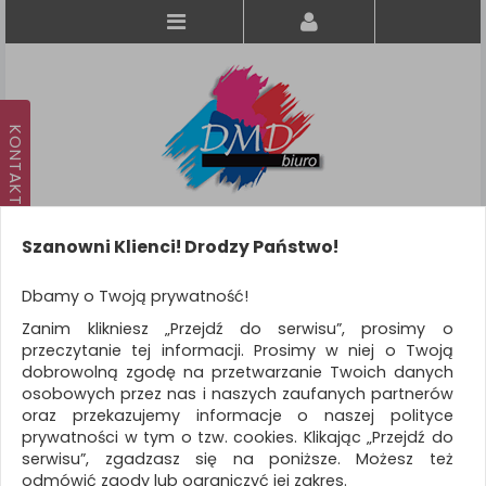
Szanowni Klienci! Drodzy Państwo!
Koszyk
produkt
(0)
Dbamy o Twoją prywatność!
Zanim klikniesz „Przejdź do serwisu”, prosimy o
KATEGORIE
przeczytanie tej informacji. Prosimy w niej o Twoją
dobrowolną zgodę na przetwarzanie Twoich danych
osobowych przez nas i naszych zaufanych partnerów
WSZYSTKIE KATEGORIE
oraz przekazujemy informacje o naszej polityce
prywatności w tym o tzw. cookies. Klikając „Przejdź do
FILTRY
Więcej
serwisu”, zgadzasz się na poniższe. Możesz też
odmówić zgody lub ograniczyć jej zakres.