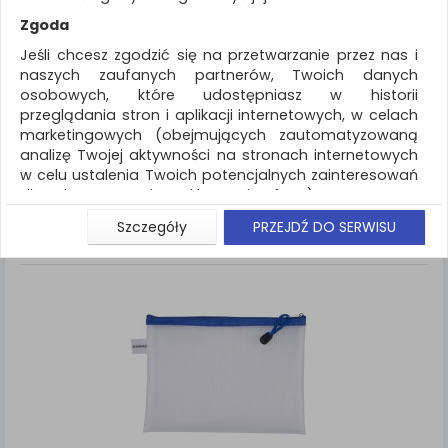
REKLAMA
Zgoda
AKTUALNOŚCI
Jeśli chcesz zgodzić się na przetwarzanie przez nas i
naszych zaufanych partnerów, Twoich danych
osobowych, które udostępniasz w historii
Archiwizacja dokumentów
Torebki
przeglądania stron i aplikacji internetowych, w celach
marketingowych (obejmujących zautomatyzowaną
ZNALEZIONYCH PRODUKTÓW: 7
Porównaj (
0
)
analizę Twojej aktywności na stronach internetowych
w celu ustalenia Twoich potencjalnych zainteresowań
Standardowe
Sortuj po
dla dostosowania reklamy i oferty), w tym na
Siatka
Lista
umieszczanie tzw. cookies na Twoich urządzeniach i
Szczegóły
PRZEJDŹ DO SERWISU
ich odczytywanie, kliknij przycisk „Przejdź do serwisu”.
Jeśli nie chcesz wyrazić zgody lub ograniczyć jej
zakres, kliknij „Szczegóły”, gdzie znajdziesz wszelkie
informacje o tym jak to zrobić . Te same informacje
znajdziesz także na podstronie z naszą polityką
prywatności obowiązującą od 25 maja 2018.
W przypadku użytkowników zalogowanych, aby
umożliwić prawidłową realizację Umowy z Państwem i
związane z tym prawidłowe działanie naszej strony
www, a w szczególności np. wysłanie potwierdzenia