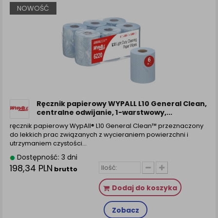
NOWOŚĆ
Ręcznik papierowy WYPALL L10 General Clean,
centralne odwijanie, 1-warstwowy,...
ręcznik papierowy WypAll® L10 General Clean™ przeznaczony
do lekkich prac związanych z wycieraniem powierzchni i
utrzymaniem czystości…
Dostępność: 3 dni
198,34 PLN
brutto
Dodaj do koszyka
Zobacz