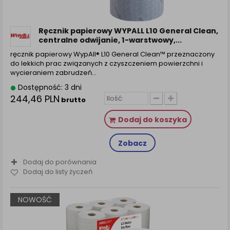
zamówienia na Państwa email lub wyświetlenie
Państwu prawidłowych informacji o promocjach czy
cenach indywidualnych, ważna jest Państwa
Ręcznik papierowy WYPALL L10 General Clean,
wcześniejsza zgoda której udzieliliście podczas
centralne odwijanie, 1-warstwowy,...
zakładania konta.
ręcznik papierowy WypAll® L10 General Clean™ przeznaczony
Każda Państwa zgoda jest dobrowolna i można ją w
do lekkich prac związanych z czyszczeniem powierzchni i
dowolnym momencie wycofać.
wycieraniem zabrudzeń…
Polityka prywatności (rozwiń)
Dostępność: 3 dni
244,46 PLN
Klauzula Informacyjna (rozwiń)
brutto
Lista Zaufanych Partnerów (rozwiń)
Dodaj do koszyka
Zobacz
Dodaj do porównania
Dodaj do listy życzeń
NOWOŚĆ