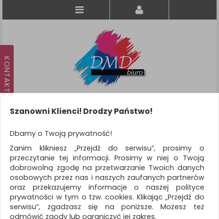
Szanowni Klienci! Drodzy Państwo!
Koszyk
produkt
(0)
Dbamy o Twoją prywatność!
Zanim klikniesz „Przejdź do serwisu”, prosimy o
KATEGORIE
przeczytanie tej informacji. Prosimy w niej o Twoją
dobrowolną zgodę na przetwarzanie Twoich danych
osobowych przez nas i naszych zaufanych partnerów
WSZYSTKIE KATEGORIE
oraz przekazujemy informacje o naszej polityce
prywatności w tym o tzw. cookies. Klikając „Przejdź do
FILTRY
Więcej
serwisu”, zgadzasz się na poniższe. Możesz też
odmówić zgody lub ograniczyć jej zakres.