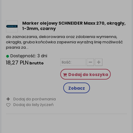
zamówienia na Państwa email lub wyświetlenie
Państwu prawidłowych informacji o promocjach czy
cenach indywidualnych, ważna jest Państwa
wcześniejsza zgoda której udzieliliście podczas
Marker olejowy SCHNEIDER Maxx 270, okrągły,
zakładania konta.
1-3mm, czarny
Każda Państwa zgoda jest dobrowolna i można ją w
do zaznaczania, dekorowania oraz zdobienia wymienna,
dowolnym momencie wycofać.
okrągła, gruba końcówka zapewnia wyraźną linię możliwość
pisania za...
Polityka prywatności (rozwiń)
Dostępność: 3 dni
Klauzula Informacyjna (rozwiń)
18,27 PLN
brutto
Lista Zaufanych Partnerów (rozwiń)
Dodaj do koszyka
Zobacz
Dodaj do porównania
Dodaj do listy życzeń