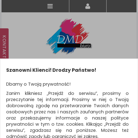
Szanowni Klienci! Drodzy Państwo!
Koszyk
produkt
(0)
Dbamy o Twoją prywatność!
Zanim klikniesz „Przejdź do serwisu”, prosimy o
KATEGORIE
przeczytanie tej informacji. Prosimy w niej o Twoją
dobrowolną zgodę na przetwarzanie Twoich danych
osobowych przez nas i naszych zaufanych partnerów
WSZYSTKIE KATEGORIE
oraz przekazujemy informacje o naszej polityce
prywatności w tym o tzw. cookies. Klikając „Przejdź do
FILTRY
Więcej
serwisu”, zgadzasz się na poniższe. Możesz też
odmówić zgody lub ograniczyć jej zakres.