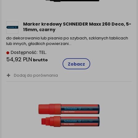
zamówienia na Państwa email lub wyświetlenie
Państwu prawidłowych informacji o promocjach czy
cenach indywidualnych, ważna jest Państwa
wcześniejsza zgoda której udzieliliście podczas
Marker kredowy SCHNEIDER Maxx 260 Deco, 5-
zakładania konta.
15mm, czarny
Każda Państwa zgoda jest dobrowolna i można ją w
do dekorowania lub pisania po szybach, szklanych tablicach
dowolnym momencie wycofać.
lub innych, gładkich powierzani…
Polityka prywatności (rozwiń)
Dostępność: TEL.
54,92 PLN
Klauzula Informacyjna (rozwiń)
brutto
Zobacz
Lista Zaufanych Partnerów (rozwiń)
Dodaj do porównania