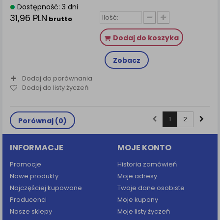
Dostępność: 3 dni
31,96 PLN
brutto
Dodaj do koszyka
Zobacz
Dodaj do porównania
Dodaj do listy życzeń
1
2
Porównaj (
0
)
INFORMACJE
MOJE KONTO
Promocje
Historia zamówień
Nowe produkty
Moje adresy
Najczęściej kupowane
Twoje dane osobiste
Producenci
Moje kupony
Nasze sklepy
Moje listy życzeń