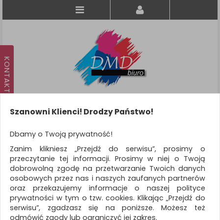
Szanowni Klienci! Drodzy Państwo!
Koszyk
produkt
(0)
Dbamy o Twoją prywatność!
Zanim klikniesz „Przejdź do serwisu”, prosimy o
KATEGORIE
przeczytanie tej informacji. Prosimy w niej o Twoją
dobrowolną zgodę na przetwarzanie Twoich danych
osobowych przez nas i naszych zaufanych partnerów
WSZYSTKIE KATEGORIE
oraz przekazujemy informacje o naszej polityce
prywatności w tym o tzw. cookies. Klikając „Przejdź do
FILTRY
Więcej
serwisu”, zgadzasz się na poniższe. Możesz też
odmówić zgody lub ograniczyć jej zakres.