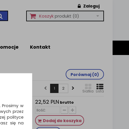
Zaloguj
Koszyk
produkt
(0)
romocje
Kontakt
Porównaj (
0
)
1
2
Siatka
Lista
22,52 PLN
, do
brutto
i. Prosimy w
0ml
wych przez
rąk…
ej polityce
Dodaj do koszyka
zasz się na