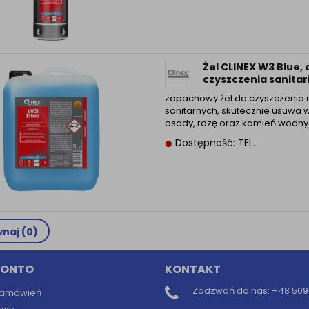
Żel CLINEX W3 Blue, 
czyszczenia sanitari
zapachowy żel do czyszczenia
sanitarnych, skutecznie usuwa 
osady, rdzę oraz kamień wodn
Dostępność: TEL.
naj (
0
)
KONTO
KONTAKT
Zadzwoń do nas:
+48 509 
 zamówień