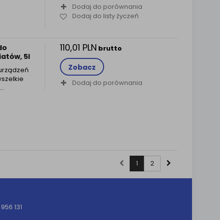
Dodaj do porównania
Dodaj do listy życzeń
110,01 PLN
do
brutto
atów, 5l
Zobacz
 urządzeń
wszelkie
Dodaj do porównania
y…
1
2
956 131