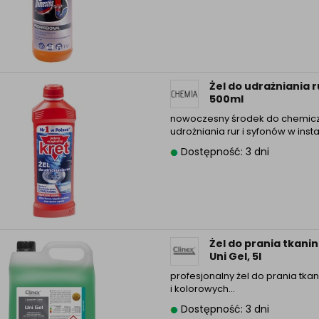
Informacyjna (rozwiń)
ufanych Partnerów (rozwiń)
Żel do udrażniania r
500ml
nowoczesny środek do chemic
udrożniania rur i syfonów w inst
Dostępność: 3 dni
Żel do prania tkanin
Uni Gel, 5l
profesjonalny żel do prania tkan
i kolorowych…
Dostępność: 3 dni