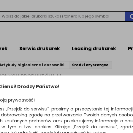
rek
Serwis drukarek
Leasing drukarek
P
Artykuły higieniczne i dozowniki
Środki czyszczące
ZIONYCH PRODUKTÓW: 14
lienci! Drodzy Państwo!
produktów
Pokaż
Standardowe
12
o
oją prywatność!
Żel CLINEX Dezosept
esz „Przejdź do serwisu”, prosimy o przeczytanie tej informacj
dezynfekcji rąk, 50
ą dobrowolną zgodę na przetwarzanie Twoich danych osobo
żel do higienicznej dezynfekcji 
ch zaufanych partnerów oraz przekazujemy informacje o nasz
 w tym o tzw. cookies. Klikając „Przejdź do serwisu”, zgad
Dostępność: 3 dni
żesz też odmówić zgody lub ograniczyć jej zakres.