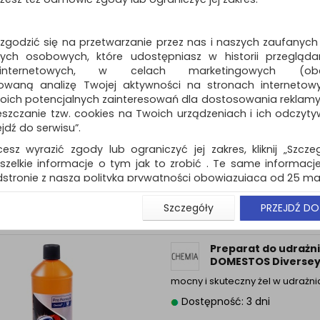
 zgodzić się na przetwarzanie przez nas i naszych zaufanych
ch osobowych, które udostępniasz w historii przeglądan
 internetowych, w celach marketingowych (obe
owaną analizę Twojej aktywności na stronach internetow
Żel CLINEX Dezosept
oich potencjalnych zainteresowań dla dostosowania reklamy i
dezynfekcji rąk, 5l
zczanie tzw. cookies na Twoich urządzeniach i ich odczytywan
żel do higienicznej dezynfekcji 
ejdź do serwisu”.
Dostępność: 3 dni
cesz wyrazić zgody lub ograniczyć jej zakres, kliknij „Szcze
szelkie informacje o tym jak to zrobić . Te same informacje
stronie z naszą polityką prywatności obowiązującą od 25 maj
u użytkowników zalogowanych, aby umożliwić prawidłową 
Szczegóły
PRZEJDŹ DO
stwem i związane z tym prawidłowe działanie naszej stro
ści np. wysłanie potwierdzenia zamówienia na Państwa
ie Państwu prawidłowych informacji o promocjach c
Preparat do udrażni
ch, ważna jest Państwa wcześniejsza zgoda której udzieliliś
DOMESTOS Diversey,
onta.
mocny i skuteczny żel w udrażni
wa zgoda jest dobrowolna i można ją w dowolnym momenci
Dostępność: 3 dni
prywatności (rozwiń)