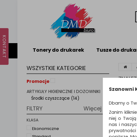
Tonery do drukarek
Tusze do druka
WSZYSTKIE KATEGORIE
ZNALE
Promocje
Szanowni K
ARTYKUŁY HIGIENICZNE I DOZOWNIKI
Sortuj p
Środki czyszczące (14)
Dbamy o Tw
FILTRY
Więcej
Zanim klikni
niej o Twoj
KLASA
nas i naszy
Ekonomiczne
prywatności
poniższe. Mo
Standard