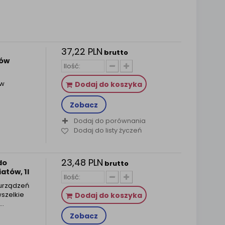
37,22 PLN
brutto
wów
 w
Dodaj do koszyka
Zobacz
Dodaj do porównania
Dodaj do listy życzeń
23,48 PLN
do
brutto
atów, 1l
 urządzeń
wszelkie
Dodaj do koszyka
y…
Zobacz