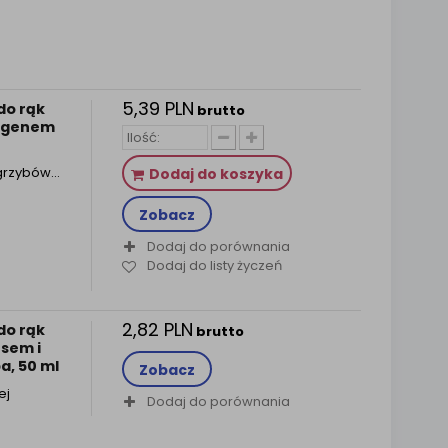
5,39 PLN
do rąk
brutto
lagenem
i grzybów…
Dodaj do koszyka
Zobacz
Dodaj do porównania
Dodaj do listy życzeń
2,82 PLN
do rąk
brutto
esem i
a, 50 ml
Zobacz
ej
Dodaj do porównania