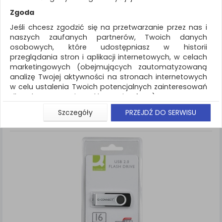
REKLAMA
Zgoda
AKTUALNOŚCI
Jeśli chcesz zgodzić się na przetwarzanie przez nas i
naszych zaufanych partnerów, Twoich danych
osobowych, które udostępniasz w historii
Akcesoria komputerowe
Nośnik danych USB
przeglądania stron i aplikacji internetowych, w celach
marketingowych (obejmujących zautomatyzowaną
ZNALEZIONYCH PRODUKTÓW: 9
Porównaj (
0
)
analizę Twojej aktywności na stronach internetowych
w celu ustalenia Twoich potencjalnych zainteresowań
Standardowe
Sortuj po
dla dostosowania reklamy i oferty), w tym na
Siatka
Lista
umieszczanie tzw. cookies na Twoich urządzeniach i
Szczegóły
PRZEJDŹ DO SERWISU
ich odczytywanie, kliknij przycisk „Przejdź do serwisu”.
Jeśli nie chcesz wyrazić zgody lub ograniczyć jej
zakres, kliknij „Szczegóły”, gdzie znajdziesz wszelkie
informacje o tym jak to zrobić . Te same informacje
znajdziesz także na podstronie z naszą polityką
prywatności obowiązującą od 25 maja 2018.
W przypadku użytkowników zalogowanych, aby
umożliwić prawidłową realizację Umowy z Państwem i
związane z tym prawidłowe działanie naszej strony
www, a w szczególności np. wysłanie potwierdzenia