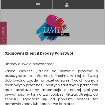
Szanowni Klienci! Drodzy Państwo!
Koszyk
produkt
(0)
Dbamy o Twoją prywatność!
Zanim klikniesz „Przejdź do serwisu”, prosimy o
KATEGORIE
przeczytanie tej informacji. Prosimy w niej o Twoją
dobrowolną zgodę na przetwarzanie Twoich danych
osobowych przez nas i naszych zaufanych partnerów
WSZYSTKIE KATEGORIE
oraz przekazujemy informacje o naszej polityce
prywatności w tym o tzw. cookies. Klikając „Przejdź do
FILTRY
Więcej
serwisu”, zgadzasz się na poniższe. Możesz też
odmówić zgody lub ograniczyć jej zakres.