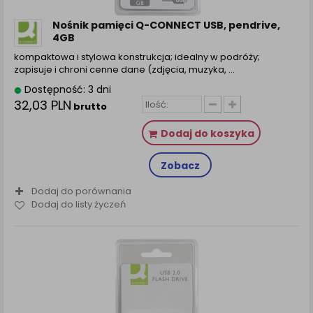
zamówienia na Państwa email lub wyświetlenie
Państwu prawidłowych informacji o promocjach czy
Nośnik pamięci Q-CONNECT USB, pendrive,
cenach indywidualnych, ważna jest Państwa
4GB
wcześniejsza zgoda której udzieliliście podczas
kompaktowa i stylowa konstrukcja; idealny w podróży;
zakładania konta.
zapisuje i chroni cenne dane (zdjęcia, muzyka, ...
Każda Państwa zgoda jest dobrowolna i można ją w
Dostępność: 3 dni
dowolnym momencie wycofać.
32,03 PLN
brutto
Polityka prywatności (rozwiń)
Dodaj do koszyka
Klauzula Informacyjna (rozwiń)
Lista Zaufanych Partnerów (rozwiń)
Zobacz
Dodaj do porównania
Dodaj do listy życzeń