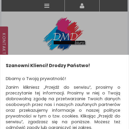
Szanowni Klienci! Drodzy Państwo!
Koszyk
produkt
(0)
Dbamy o Twoją prywatność!
Zanim klikniesz „Przejdź do serwisu”, prosimy o
KATEGORIE
przeczytanie tej informacji. Prosimy w niej o Twoją
dobrowolną zgodę na przetwarzanie Twoich danych
osobowych przez nas i naszych zaufanych partnerów
WSZYSTKIE KATEGORIE
oraz przekazujemy informacje o naszej polityce
prywatności w tym o tzw. cookies. Klikając „Przejdź do
FILTRY
Więcej
serwisu”, zgadzasz się na poniższe. Możesz też
odmówić zgody lub ograniczyć jej zakres.