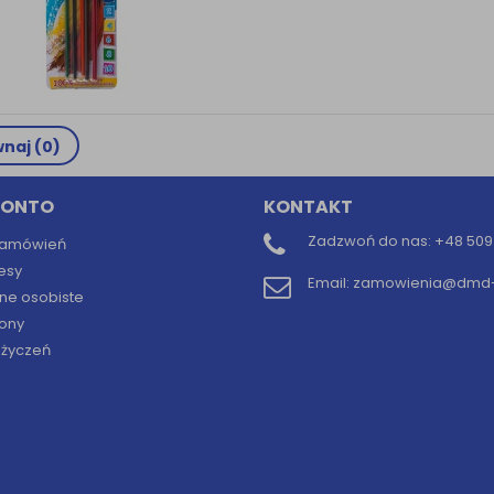
naj (
0
)
KONTO
KONTAKT
Zadzwoń do nas:
+48 509 
 zamówień
esy
Email:
zamowienia@dmd-b
ne osobiste
ony
y życzeń