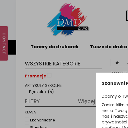
Tonery do drukarek
Tusze do druka
WSZYSTKIE KATEGORIE
ZNALE
Promocje
Szanowni K
ARTYKUŁY SZKOLNE
Sortuj p
Pędzelek (5)
Dbamy o Tw
FILTRY
Więcej
Zanim klikni
niej o Twoj
KLASA
nas i naszy
Ekonomiczne
prywatności
poniższe. Mo
Standard