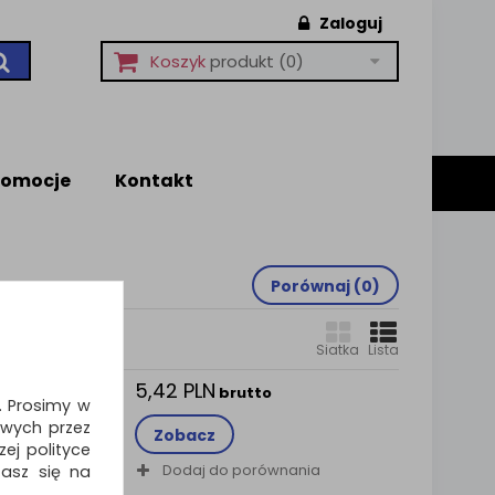
Zaloguj
Koszyk
produkt
(0)
romocje
Kontakt
Porównaj (
0
)
Siatka
Lista
5,42 PLN
 5szt.
brutto
i. Prosimy w
)
wych przez
Zobacz
oskonały
ej polityce
e włosia
Dodaj do porównania
zasz się na