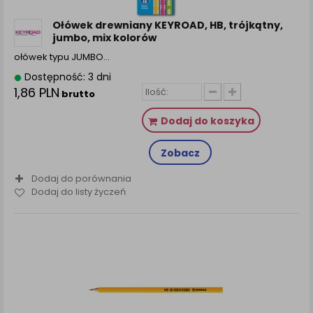
zamówienia na Państwa email lub wyświetlenie
Państwu prawidłowych informacji o promocjach czy
Ołówek drewniany KEYROAD, HB, trójkątny,
cenach indywidualnych, ważna jest Państwa
jumbo, mix kolorów
wcześniejsza zgoda której udzieliliście podczas
ołówek typu JUMBO…
zakładania konta.
Dostępność: 3 dni
Każda Państwa zgoda jest dobrowolna i można ją w
1,86 PLN
brutto
dowolnym momencie wycofać.
Polityka prywatności (rozwiń)
Dodaj do koszyka
Klauzula Informacyjna (rozwiń)
Zobacz
Lista Zaufanych Partnerów (rozwiń)
Dodaj do porównania
Dodaj do listy życzeń