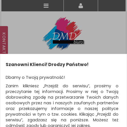
Szanowni Klienci! Drodzy Państwo!
Koszyk
produkt
(0)
Dbamy o Twoją prywatność!
Zanim klikniesz „Przejdź do serwisu”, prosimy o
KATEGORIE
przeczytanie tej informacji. Prosimy w niej o Twoją
dobrowolną zgodę na przetwarzanie Twoich danych
osobowych przez nas i naszych zaufanych partnerów
WSZYSTKIE KATEGORIE
oraz przekazujemy informacje o naszej polityce
prywatności w tym o tzw. cookies. Klikając „Przejdź do
FILTRY
Więcej
serwisu”, zgadzasz się na poniższe. Możesz też
odmówić zgody lub ograniczyć jej zakres.