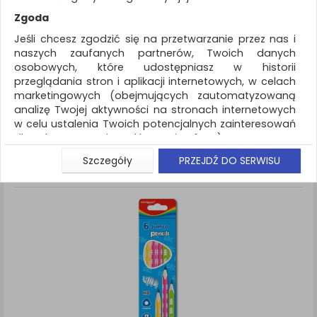
REKLAMA
Zgoda
AKTUALNOŚCI
Jeśli chcesz zgodzić się na przetwarzanie przez nas i
naszych zaufanych partnerów, Twoich danych
osobowych, które udostępniasz w historii
Artykuły do pisania i korygowania
Ołówek
przeglądania stron i aplikacji internetowych, w celach
marketingowych (obejmujących zautomatyzowaną
ZNALEZIONYCH PRODUKTÓW: 8
Porównaj (
0
)
analizę Twojej aktywności na stronach internetowych
w celu ustalenia Twoich potencjalnych zainteresowań
Standardowe
Sortuj po
dla dostosowania reklamy i oferty), w tym na
Siatka
Lista
umieszczanie tzw. cookies na Twoich urządzeniach i
Szczegóły
PRZEJDŹ DO SERWISU
ich odczytywanie, kliknij przycisk „Przejdź do serwisu”.
Jeśli nie chcesz wyrazić zgody lub ograniczyć jej
zakres, kliknij „Szczegóły”, gdzie znajdziesz wszelkie
informacje o tym jak to zrobić . Te same informacje
znajdziesz także na podstronie z naszą polityką
prywatności obowiązującą od 25 maja 2018.
W przypadku użytkowników zalogowanych, aby
umożliwić prawidłową realizację Umowy z Państwem i
związane z tym prawidłowe działanie naszej strony
www, a w szczególności np. wysłanie potwierdzenia